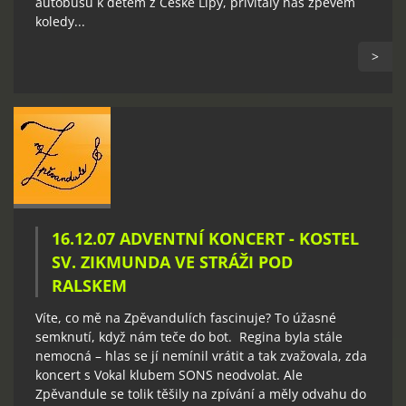
autobusu k dětem z České Lípy, přivítaly nás zpěvem
koledy...
>
16.12.07 ADVENTNÍ KONCERT - KOSTEL
SV. ZIKMUNDA VE STRÁŽI POD
RALSKEM
Víte, co mě na Zpěvandulích fascinuje? To úžasné
semknutí, když nám teče do bot. Regina byla stále
nemocná – hlas se jí nemínil vrátit a tak zvažovala, zda
koncert s Vokal klubem SONS neodvolat. Ale
Zpěvandule se tolik těšily na zpívání a měly odvahu do