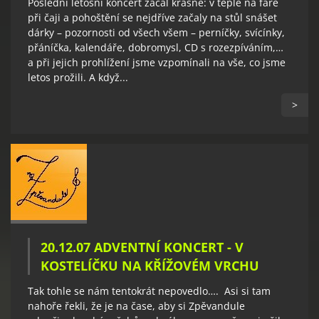
Poslední letošní koncert začal krásně: v teple na faře
při čaji a pohoštění se nejdříve začaly na stůl snášet
dárky – pozornosti od všech všem – perníčky, svícínky,
přáníčka, kalendáře, dobromysl, CD s rozezpíváním,…
a při jejich prohlížení jsme vzpomínali na vše, co jsme
letos prožili. A když...
>
20.12.07 ADVENTNÍ KONCERT - V
KOSTELÍČKU NA KŘÍŽOVÉM VRCHU
Tak tohle se nám tentokrát nepovedlo…. Asi si tam
nahoře řekli, že je na čase, aby si Zpěvandule