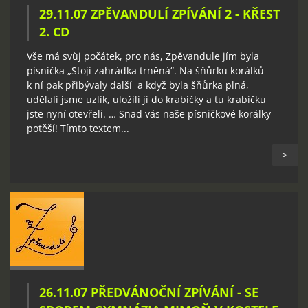
29.11.07 ZPĚVANDULÍ ZPÍVÁNÍ 2 - KŘEST
2. CD
Vše má svůj počátek, pro nás, Zpěvandule jím byla
písnička „Stojí zahrádka trněná“. Na šňůrku korálků
k ní pak přibývaly další a když byla šňůrka plná,
udělali jsme uzlík, uložili ji do krabičky a tu krabičku
jste nyní otevřeli. … Snad vás naše písničkové korálky
potěší! Tímto textem...
>
26.11.07 PŘEDVÁNOČNÍ ZPÍVÁNÍ - SE