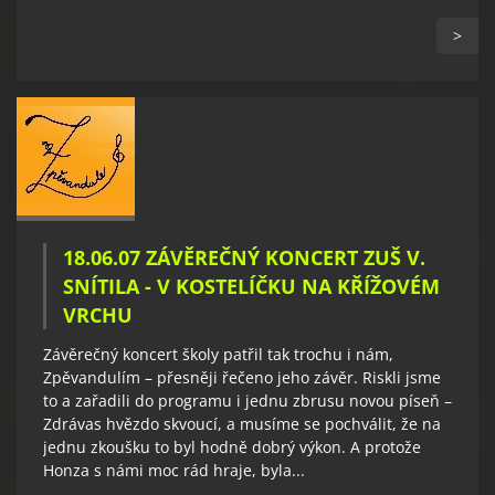
>
18.06.07 ZÁVĚREČNÝ KONCERT ZUŠ V.
SNÍTILA - V KOSTELÍČKU NA KŘÍŽOVÉM
VRCHU
Závěrečný koncert školy patřil tak trochu i nám,
Zpěvandulím – přesněji řečeno jeho závěr. Riskli jsme
to a zařadili do programu i jednu zbrusu novou píseň –
Zdrávas hvězdo skvoucí, a musíme se pochválit, že na
jednu zkoušku to byl hodně dobrý výkon. A protože
Honza s námi moc rád hraje, byla...