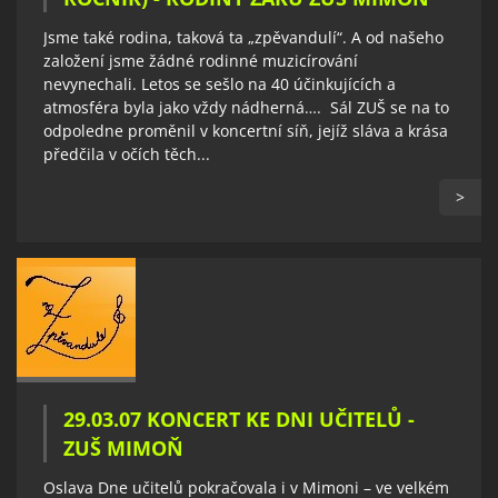
Jsme také rodina, taková ta „zpěvandulí“. A od našeho
založení jsme žádné rodinné muzicírování
nevynechali. Letos se sešlo na 40 účinkujících a
atmosféra byla jako vždy nádherná…. Sál ZUŠ se na to
odpoledne proměnil v koncertní síň, jejíž sláva a krása
předčila v očích těch...
>
29.03.07 KONCERT KE DNI UČITELŮ -
ZUŠ MIMOŇ
Oslava Dne učitelů pokračovala i v Mimoni – ve velkém