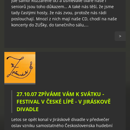
jde samo! Rozzářené oči a usměvavé tváře naše i
seniorů jsou toho důkazem… A také nás těší, že jsme
tady častými hosty, že nás zvou, protože nás rádi
poslouchají. Mnozí z nich mají naše CD, chodí na naše
koncerty do ZUŠky, do tanečního sálu,...
>
27.10.07 ZPÍVÁME VÁM K SVÁTKU -
FESTIVAL V ČESKÉ LÍPĚ - V JIRÁSKOVĚ
DIVADLE
Letos se opět konal v Jiráskově divadle v předvečer
oslav vzniku samostatného Československa hudební