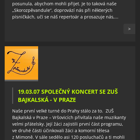
posunula, abychom mohli přijet. Je to taková naše
„Skorozpěvandule“, doprovází nás při některých
písničkách, učí se náš repertoár a prosazuje nás,...
>
19.03.07 SPOLEČNÝ KONCERT SE ZUŠ
BAJKALSKÁ - V PRAZE
Naše první velké turné do Prahy stálo za to. ZUŠ
Bajkalská v Praze – Vršovicích přivítala naše muzikanty
velmi přátelsky. Její žáci zajistili první část programu,
ve druhé části účinkovali žáci a komorní tělesa
z Mimoně. V sále sedělo asi 120 posluchačů a ti mohli