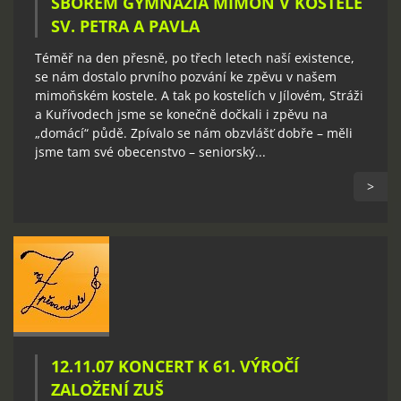
SBOREM GYMNÁZIA MIMOŇ V KOSTELE
SV. PETRA A PAVLA
Téměř na den přesně, po třech letech naší existence,
se nám dostalo prvního pozvání ke zpěvu v našem
mimoňském kostele. A tak po kostelích v Jílovém, Stráži
a Kuřívodech jsme se konečně dočkali i zpěvu na
„domácí“ půdě. Zpívalo se nám obzvlášť dobře – měli
jsme tam své obecenstvo – seniorský...
>
12.11.07 KONCERT K 61. VÝROČÍ
ZALOŽENÍ ZUŠ