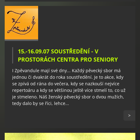
15.-16.09.07 SOUSTŘEDĚNÍ - V
PROSTORÁCH CENTRA PRO SENIORY
I Zpěvandule mají své dny... Každý pěvecký sbor má
jednou či dvakrát do roka soustředění. Je to akce, kdy
se zpívá od rána do večera, kdy se nazkouší nejvíce
repertoáru a kdy se většinou ještě více stmelí to, co už
je stmeleno. Náš ženský pěvecký sbor o dvou mužích,
tedy dalo by se říci, lehce...
>