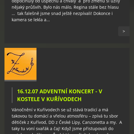
odpočinuly od úspěchů a chvály a pro změnu si užily
nějaký průšvih. Bylo nás málo, Regina stále bez hlasu
… tak falešně jsme snad ještě nezpívali! Dokonce i
kamera se lekla a...
>
16.12.07 ADVENTNÍ KONCERT - V
KOSTELE V KUŘÍVODECH
Vánočnění v Kuřívodech se už stává tradicí a má
takovou tu domácí a vřelou atmosféru – zpívá tu sbor
dětiček z Kuřívod, DD z České Lípy, Canzonetta a my. A
taky tu voní svařák a čaj! Když jsme přistupovali do