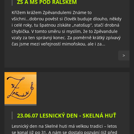
ZŠ A MŠ POD RALSKEM
Křížem krážem Zpěvandulemi Známe to
všichni...dobrou pověst si člověk buduje dlouho, někdy
i celé roky, tu špatnou získáte „natošup“, stačí drobná
chybička. V tomto směru si myslím, že to Zpěvandule
vzaly za ten správný konec. Za poměrně krátký zpívavý
čas jsme mezi veřejností mimoňskou, ale i za...
>
23.06.07 LESNICKÝ DEN - SKELNÁ HUŤ
Lesnický den na Skelné huti má velkou tradici – letos
se konal již po 31. A nám se dostalo pozvání (již před