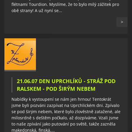
flétnami Tourdion. Myslíme, že to bylo milý zážitek pro
obě strany! A už nyní se...
>
21.06.07 DEN UPRCHLÍKŮ - STRÁŽ POD
RALSKEM - POD ŠIRÝM NEBEM
Nabídky k vystoupení se nám jen hrnou! Tentokrát
jsme byli pozváni zazpívat na Uprchlickém dni. Zpívalo
se pod širým nebem, které bylo zlověstně zatažené, ale
milosrdně s deštěm počkalo, až dozpíváme. Vzali jsme
to naše zpívání jako putování po světě, takže zazněla
makedonská, finská,...