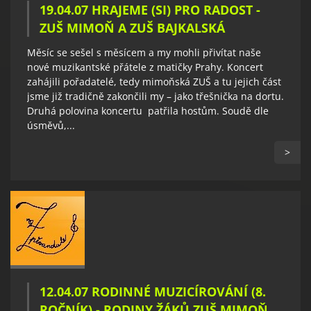
19.04.07 HRAJEME (SI) PRO RADOST -
ZUŠ MIMOŇ A ZUŠ BAJKALSKÁ
Měsíc se sešel s měsícem a my mohli přivítat naše
nové muzikantské přátele z matičky Prahy. Koncert
zahájili pořadatelé, tedy mimoňská ZUŠ a tu jejich část
jsme již tradičně zakončili my – jako třešnička na dortu.
Druhá polovina koncertu patřila hostům. Soudě dle
úsměvů,...
>
12.04.07 RODINNÉ MUZICÍROVÁNÍ (8.
ROČNÍK) - RODINY ŽÁKŮ ZUŠ MIMOŇ