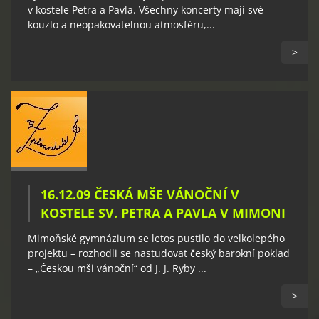
v kostele Petra a Pavla. Všechny koncerty mají své
kouzlo a neopakovatelnou atmosféru,...
>
16.12.09 ČESKÁ MŠE VÁNOČNÍ V
KOSTELE SV. PETRA A PAVLA V MIMONI
Mimoňské gymnázium se letos pustilo do velkolepého
projektu – rozhodli se nastudovat český barokní poklad
– „Českou mši vánoční“ od J. J. Ryby ...
>