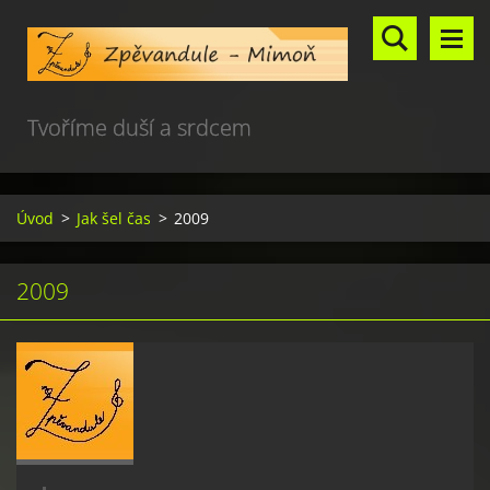
Tvoříme duší a srdcem
Úvod
>
Jak šel čas
>
2009
2009