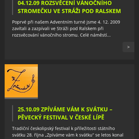
04.12.09 ROZSVĚCENÍ VÁNOČNÍHO
STROMEČKU VE STRÁŽI POD RALSKEM
Poprvé při našem Adventním turné jsme 4. 12. 2009
zavítali a zazpívali ve Stráži pod Ralskem při
rozsvěcování vánočního stromu. Celé náměstí...
>
25.10.09 ZPÍVÁME VÁM K SVÁTKU –
PĚVECKÝ FESTIVAL V ČESKÉ LÍPĚ
Tradiční českolipský festival k příležitosti státního
svátku 28. října „Zpíváme vám k svátku“ se letos konal