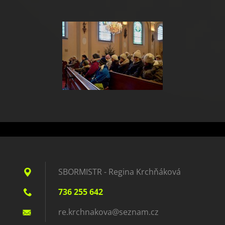
SBORMISTR - Regina Krchňáková
736 255 642
re.krchn
akova@se
znam.cz