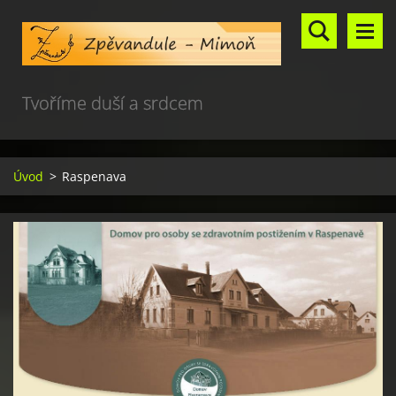
Tvoříme duší a srdcem
Úvod
>
Raspenava