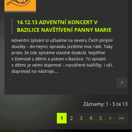
14.12.13 ADVENTNÍ KONCERT V
BAZILICE NAVŠTÍVENÍ PANNY MARIE
Adventní zpívání si užíváme na severu Čech plnými
doušky – do Hejnic opravdu jezdíme moc rádi. Taky
proto, že zde zpíváme vlastně dvakrát. Nejdříve
v Domově s dětmi a potom v Bazilice. To zpívání
s dětmi je velmi dojemné – rozzářené tvářičky i oči,
doprovod na nástroje,...
>
Záznamy: 1 - 3 ze 13
1
2
3
4
5
>
>>