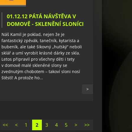
01.12.12 PÁTÁ NÁVŠTĚVA V
DOMOVĚ - SKLENĚNÍ SLONÍCI
Náš Kamil je poklad, nejen že je
fantastický zpěvák, tanečník, kytarista a
bubeník, ale také šikovný „huťský“ neboli
sklář a umí vyrobit krásné dárky ze skla.
Letos připravil pro všechny děti i tety
v domově malé skleněné slony se
zvednutým chobotem – takoví sloni nosí
štěstí! A protože ho...
>
<<
<
1
2
3
4
5
>
>>