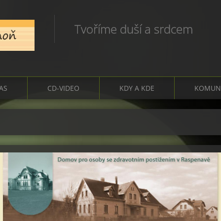
Tvoříme duší a srdcem
ČAS
CD-VIDEO
KDY A KDE
KOMUN