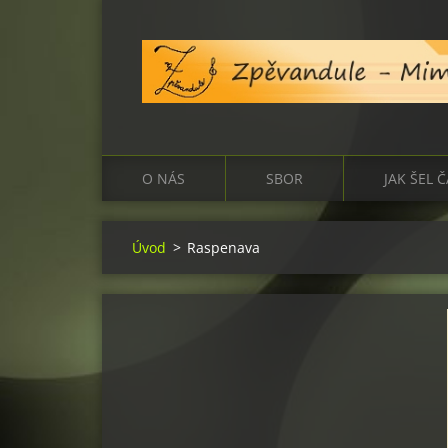
O NÁS
SBOR
JAK ŠEL 
Úvod
>
Raspenava