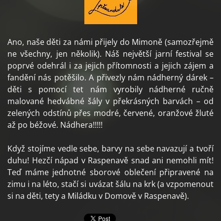
Ano, naše děti za námi přijely do Mimoně (samozřejmě
ne všechny, jen několik). Náš největší jarní festival se
poprvé odehrál i za jejich přítomnosti a jejich zájem a
fandění nás potěšilo. A přivezly nám nádherný dárek –
děti s pomocí tet nám vyrobily nádherné ručně
malované hedvábné šály v překrásných barvách – od
zelených odstínů přes modré, červené, oranžové žluté
až po béžové. Nádhera!!!!!
Když stojíme vedle sebe, barvy na sebe navazují a tvoří
duhu! Hezčí nápad v Raspenavě snad ani nemohli mít!
Teď máme jednotné sborové oblečení připravené na
zimu i na léto, stačí si uvázat šálu na krk (a vzpomenout
si na děti, tety a Miládku v Domově v Raspenavě).