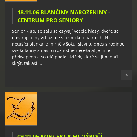
18.11.06 BLANČINY NAROZENINY -
CENTRUM PRO SENIORY
Senior klub, ze sálu se ozývají veselé hlasy, dveře se
otevírají a my vcházíme s písničkou na rtech. Nic
netušící Blanka je mírně v šoku, slaví tu dnes s rodinou
své kulatiny a nás tu rozhodně nečekala! Je mile
překvapena a soudě podle slziček, které se jí nedaří
skrýt, tak asi i...
>
09.11.06 KONCERT K 60. VÝROČÍ