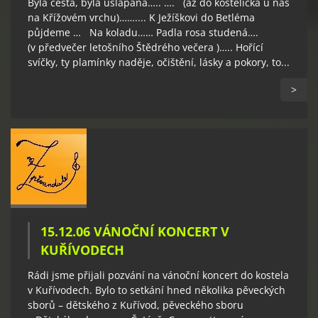
Byla cesta, byla ušlapaná….. …. (až do kostelíčka u nás
na Křížovém vrchu)…….... K Ježíškovi do Betléma
půjdeme … Na koladu…… Padla rosa studená….
(v předvečer letošního Štědrého večera )….. Hořící
svíčky, ty plamínky naděje, očištění, lásky a pokory, to...
>
15.12.06 VÁNOČNÍ KONCERT V
KUŘÍVODECH
Rádi jsme přijali pozvání na vánoční koncert do kostela
v Kuřívodech. Bylo to setkání hned několika pěveckých
sborů – dětského z Kuřívod, pěveckého sboru