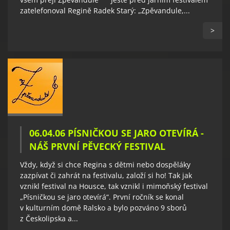
zatelefonoval Regině Radek Starý: „Zpěvandule,...
>
06.04.06 PÍSNIČKOU SE JARO OTEVÍRÁ -
NÁŠ PRVNÍ PĚVECKÝ FESTIVAL
Vždy, když si chce Regina s dětmi nebo dospěláky
zazpívat či zahrát na festivalu, založí si ho! Tak jak
vznikl festival na Housce, tak vznikl i mimoňský festival
„Písničkou se jaro otevírá“. První ročník se konal
v kulturním domě Ralsko a bylo pozváno 9 sborů
z Českolipska a...