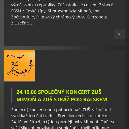
výročí vzniku republiky. Zúčastnilo se celkem 7 sborů :
PSSU z České Lípy, Sbor gymnázia Mimoň, my
Zpěvandule, Filipovský chrámový sbor, Canzonetta
z Osečné,...
>
24.10.06 SPOLEČNÝ KONCERT ZUŠ
MIMOŇ A ZUŠ STRÁŽ POD RALSKEM
Společný koncert obou poboček naší ZUŠ začíná mít
svoji každoroční tradici. První koncert se uskutečnil
24.10. ve Stráži, o týden později byl v Mimoni. Opět se
sešli šikovní muzikanti a společně strávili příjemné