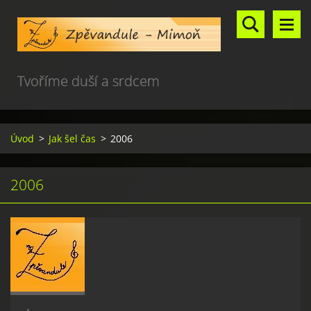
Tvoříme duší a srdcem
Úvod
>
Jak šel čas
>
2006
2006