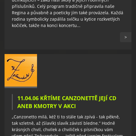
příslušníků. Celý program tradičně připravila naše
Regina a půvabně a poeticky jím také provázela. Každá
rodina symbolicky zapálila svíčku u kytice rozkvetlých
kočiček, takže na konci koncertu...
>
11.04.06 KŘTÍME CANZONETTĚ JEJÍ CD
ANEB KMOTRY V AKCI
„Canzonetto milá, kéž ti to stále tak zpívá - tak pěkně,
tak vzletně, až (Slavík) slavík závistí bledne.“ Hodně
krásných chvil, chvilek a chviliček s písničkou vám
všem přejí Zpěvandule Ještě před jarním festivalem