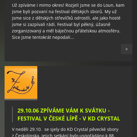
Už zpíváme i mimo okres! Rozjeli jsme se do Loun, kam
jsme byli pozvaní na festival dětských sborů. My už
jsme sice z dětských střevíčků odrostli, ale jako hosté
jsme si zazpívali rádi. Festival byl pěkný, úžasně
zorganizovaný a měl báječnou přátelskou atmosféru.
Sice jsme tentokrát nepodali...
>
29.10.06 ZPÍVÁME VÁM K SVÁTKU -
FESTIVAL V ČESKÉ LÍPĚ - V KD CRYSTAL
V neděli 29.10. se sjely do KD Crystal pěvecké sbory
z Českolipska, jejich setkání bylo uspořádáno k 88.