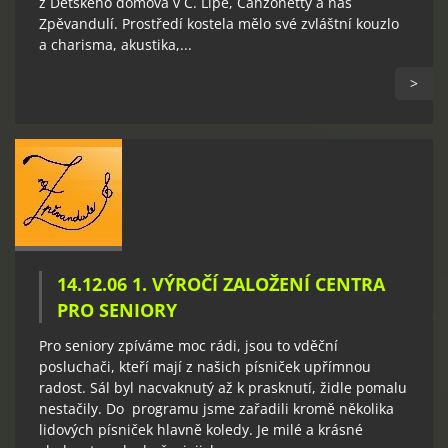
z Dětského domova v Č. Lípě, Canzonetty a nás
Zpěvandulí. Prostředí kostela mělo své zvláštní kouzlo
a charisma, akustika,...
>
14.12.06 1. VÝROČÍ ZALOŽENÍ CENTRA
PRO SENIORY
Pro seniory zpíváme moc rádi, jsou to vděční
posluchači, kteří mají z našich písniček upřímnou
radost. Sál byl nacvaknutý až k prasknutí, židle pomalu
nestačily. Do programu jsme zařadili kromě několika
lidových písniček hlavně koledy. Je milé a krásné