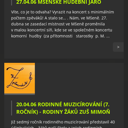
27.04.06 MŠENSKÉ HUDEBNÍ JARO
Víte, co je to odvaha? Vyrazit na koncert s minimálním
počtem zpěváků! A stalo se… . Nám, ve Mšeně. 27.
dubna se zasedací místnost ve Mšeně proměnila
v malou koncertní síň, kde se ve společném koncertu
komorní hudby (za přítomnosti starostky p. M. ...
>
20.04.06 RODINNÉ MUZICÍROVÁNÍ (7.
ROČNÍK) - RODINY ŽÁKŮ ZUŠ MIMOŇ
Již sedmý ročník rodinného muzicírování představil 40
účinkujících – žáků naší školy a jejich rodinných