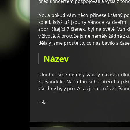
před koncertem pospojovali a vyšla z toho
No, a pokud vám něco přinese krásný poci
koled, když už jsou ty Vánoce za dveřmi. 
sbor, čítající 7 členek, byl na světě. Vz
v životě. A protože jsme neměly žádné zk
dělaly jsme prostě to, co nás bavilo a čase
Název
Dlouho jsme neměly žádný název a dlouh
zpěvandule. Náhodou si ho přečetla p.Kun
všechny byly pro. A tak jsou z nás Zpěvandu
rekr