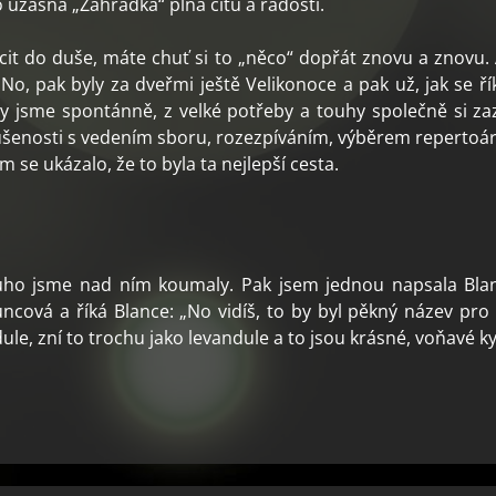
 úžasná „Zahrádka“ plná citu a radosti.
t do duše, máte chuť si to „něco“ dopřát znovu a znovu. 
No, pak byly za dveřmi ještě Velikonoce a pak už, jak se ř
nikly jsme spontánně, z velké potřeby a touhy společně si za
ušenosti s vedením sboru, rozezpíváním, výběrem repertoáru,
m se ukázalo, že to byla ta nejlepší cesta.
o jsme nad ním koumaly. Pak jsem jednou napsala Blanc
cová a říká Blance: „No vidíš, to by byl pěkný název pro 
le, zní to trochu jako levandule a to jsou krásné, voňavé kyt