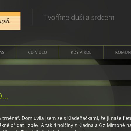
Tvoříme duší a srdcem
ČAS
CD-VIDEO
KDY A KDE
KOMUN
..
 trněná“. Domluvila jsem se s Kladeňačkami, že ji naše flé
né přidat i zpěv. A tak 4 holčiny z Kladna a 6 z Mimoně na