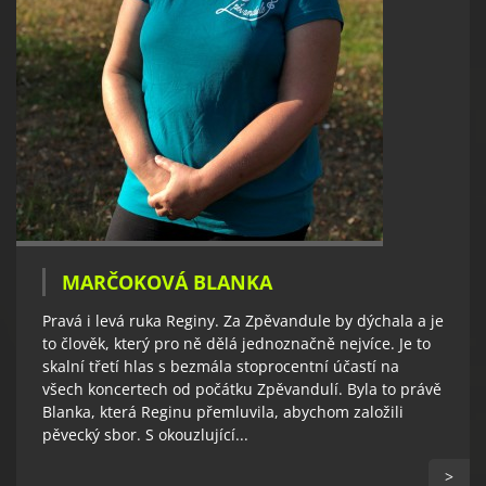
MARČOKOVÁ BLANKA
Pravá i levá ruka Reginy. Za Zpěvandule by dýchala a je
to člověk, který pro ně dělá jednoznačně nejvíce. Je to
skalní třetí hlas s bezmála stoprocentní účastí na
všech koncertech od počátku Zpěvandulí. Byla to právě
Blanka, která Reginu přemluvila, abychom založili
pěvecký sbor. S okouzlující...
>