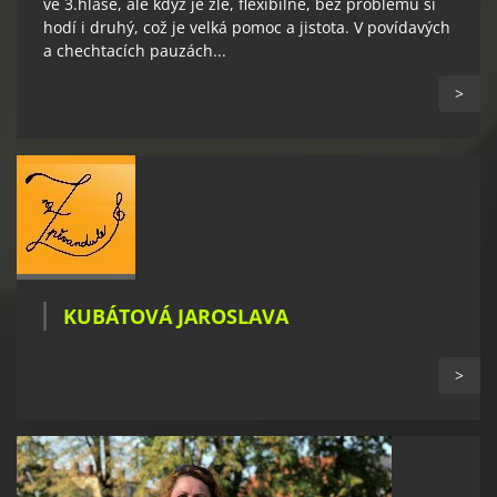
ve 3.hlase, ale když je zle, flexibilně, bez problémů si
hodí i druhý, což je velká pomoc a jistota. V povídavých
a chechtacích pauzách...
>
KUBÁTOVÁ JAROSLAVA
>