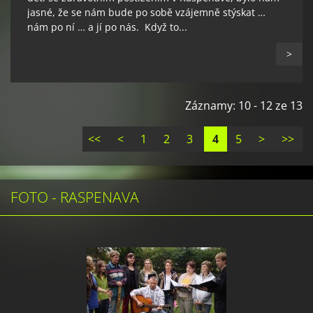
jasné, že se nám bude po sobě vzájemně stýskat …
nám po ní … a jí po nás. Když to...
>
Záznamy: 10 - 12 ze 13
<<
<
1
2
3
4
5
>
>>
FOTO - RASPENAVA