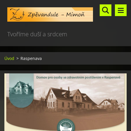
Tvoříme duší a srdcem
Úvod
>
Raspenava