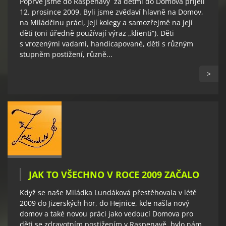
Poprvé jsme do Raspenavy za dětmi do Domova přijeli
12. prosince 2009. Byli jsme zvědaví hlavně na Domov,
na Miládčinu práci, její kolegy a samozřejmě na její
děti (oni úředně používají výraz „klienti“). Děti
s vrozenými vadami, handicapované, děti s různým
stupněm postižení, různě...
>
JAK TO VŠECHNO V ROCE 2009 ZAČALO
Když se naše Miládka Lundáková přestěhovala v létě
2009 do Jizerských hor, do Hejnice, kde našla nový
domov a také novou práci jako vedoucí Domova pro
děti se zdravotním postižením v Raspenavě, bylo nám