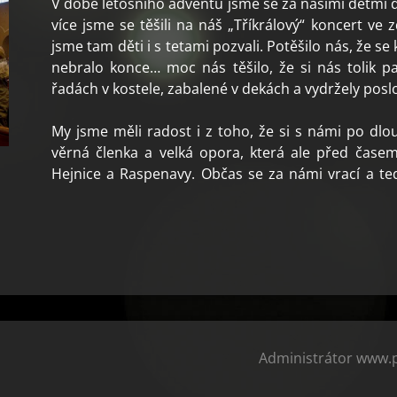
V době letošního adventu jsme se za našimi dětmi 
více jsme se těšili na náš „Tříkrálový“ koncert ve
jsme tam děti i s tetami pozvali. Potěšilo nás, že se 
nebralo konce… moc nás těšilo, že si nás tolik pa
řadách v kostele, zabalené v dekách a vydržely posl
My jsme měli radost i z toho, že si s námi po dlo
věrná členka a velká opora, která ale před časem
Hejnice a Raspenavy. Občas se za námi vrací a teď
Administrátor www.