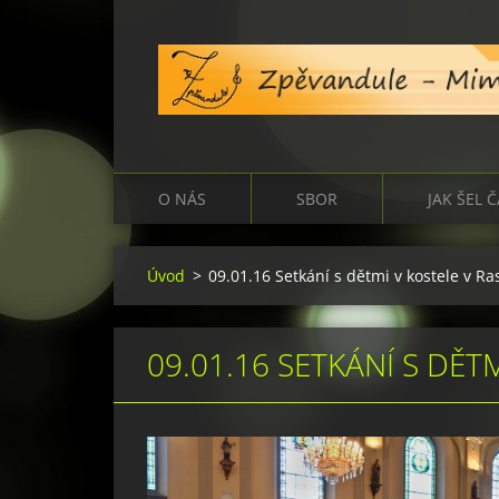
O NÁS
SBOR
JAK ŠEL 
Úvod
>
09.01.16 Setkání s dětmi v kostele v R
09.01.16 SETKÁNÍ S DĚT