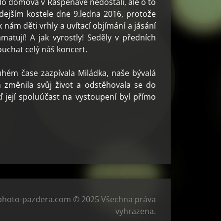
do domova v Raspenavě nedostali, ale o to
 zdejším kostele dne 9.ledna 2016, protože
k nám děti vrhly a uvítací objímání a jásání
matují! A jak vyrostly! Seděly v předních
ouchat celý náš koncert.
uhém čase zazpívala Miládka, naše bývalá
 změnila svůj život a odstěhovala se do
 její spoluúčast na vystoupení byl přímo
photo-pazdera.com © 2025 Všechna práva
vyhrazena.