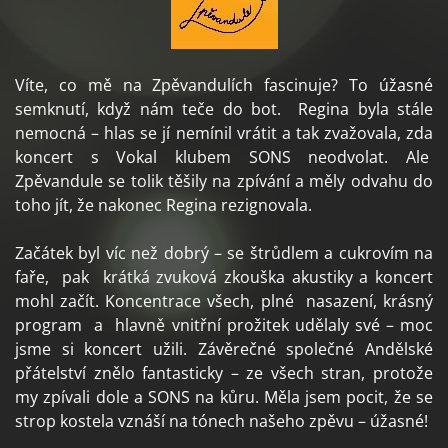
Víte, co mě na Zpěvandulích fascinuje? To úžasné
semknutí, když nám teče do bot. Regina byla stále
nemocná – hlas se jí nemínil vrátit a tak zvažovala, zda
koncert s Vokal klubem SONS neodvolat. Ale
Zpěvandule se tolik těšily na zpívání a měly odvahu do
toho jít, že nakonec Regina rezignovala.
Začátek byl víc než dobrý – se štrůdlem a cukrovím na
faře, pak krátká zvuková zkouška akustiky a koncert
mohl začít. Koncentrace všech, plné nasazení, krásný
program a hlavně vnitřní prožitek udělaly své – moc
jsme si koncert užili. Závěrečné společné Andělské
přátelství znělo fantasticky – ze všech stran, protože
my zpívali dole a SONS na kůru. Měla jsem pocit, že se
strop kostela vznáší na tónech našeho zpěvu – úžasné!