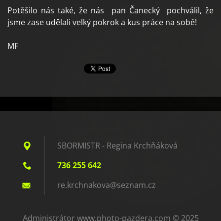
Potěšilo nás také, že nás pan Čanecký pochválil, že
jsme zase udělali velký pokrok a kus práce na sobě!
MF
SBORMISTR - Regina Krchňáková
736 255 642
re.krchn
akova@se
znam.cz
Administrátor www.photo-pazdera.com © 2025