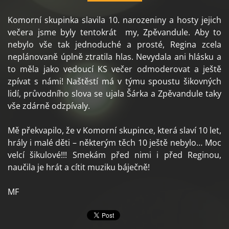
Komorní skupinka slavila 10. narozeniny a hosty jejich
večera jsme byly tentokrát my, Zpěvandule. Aby to
nebylo vše tak jednoduché a prosté, Regina zcela
neplánovaně úplně ztratila hlas. Nevydala ani hlásku a
to měla jako vedoucí KS večer odmoderovat a ještě
zpívat s námi! Naštěstí má v týmu spoustu šikovných
lidí, průvodního slova se ujala Šárka a Zpěvandule taky
vše zdárně odzpívaly.
Mě překvapilo, že v Komorní skupince, která slaví 10 let,
hrály i malé děti – některým těch 10 ještě nebylo… Moc
velcí šikulové!!! Smekám před nimi i před Reginou,
naučila je hrát a cítit muziku báječně!
MF