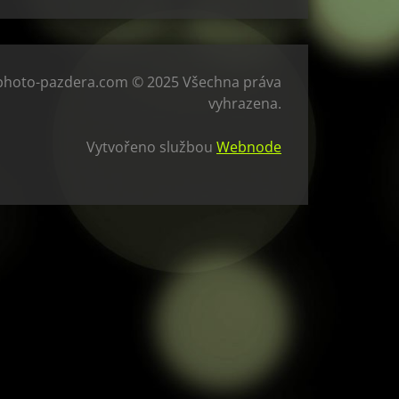
photo-pazdera.com © 2025 Všechna práva
vyhrazena.
Vytvořeno službou
Webnode