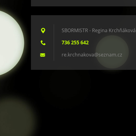
SBORMISTR - Regina Krchňáková
736 255 642
re.krchn
akova@se
znam.cz