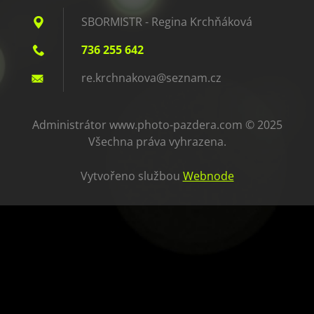
SBORMISTR - Regina Krchňáková
736 255 642
re.krchn
akova@se
znam.cz
Administrátor www.photo-pazdera.com © 2025
Všechna práva vyhrazena.
Vytvořeno službou
Webnode