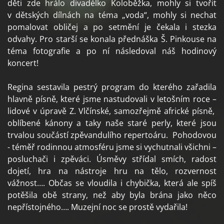
děti zde hrálo divadélko Koloběžka, mohly si tvořit
v dětských dílnách na téma „voda“, mohly si nechat
pomalovat obličej a po setmění je čekala i stezka
odvahy. Pro starší se konala přednáška Š. Pinkouse na
téma fotografie a po ní následoval náš hodinový
koncert!
Regina sestavila pestrý program do kterého zařadila
hlavně písně, které jsme nastudovali v letošním roce –
lidové v úpravě Z. Vlčínské, samozřejmě africké písně,
oblíbené kánony a taky naše staré perly, které jsou
trvalou součástí zpěvandulího repertoáru. Pohodovou
- téměř rodinnou atmosféru jsme si vychutnali všichni –
posluchači i zpěváci. Úsměvy střídal smích, radost
dojetí, hra na nástroje hru na tělo, rozvernost
vážnost…. Občas se vloudila i chybička, která ale spíš
potěšila obě strany, než aby byla brána jako něco
nepřístojného…. Muzejní noc se prostě vydařila!