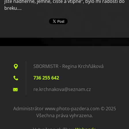
jste nádherně, jemně, čistě a vtipně“, bylo mi radostí do
breku….
SBORMISTR - Regina Krchňáková
736 255 642
re.krchn
akova@se
znam.cz
Administrátor www.photo-pazdera.com © 2025
Všechna práva vyhrazena.