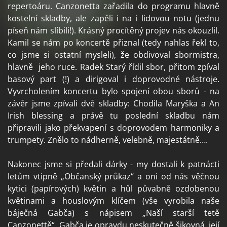
repertoáru. Canzonetta zařadila do programu hlavně
kostelní skladby, ale zapěli i na i lidovou notu (jednu
píseň nám slíbili!). Krásný procítěný projev nás okouzlil.
Kamil se nám po koncertě přiznal (tedy nahlas řekl to,
co jsme si ostatní mysleli), že obdivoval sbormistra,
hlavně jeho ruce. Radek Starý řídil sbor, přitom zpíval
basový part (!) a dirigoval i doprovodné nástroje.
Vyvrcholením koncertu bylo spojení obou sborů - na
závěr jsme zpívali dvě skladby: Chodila Maryška a An
Irish blessing a právě tu poslední skladbu nám
připravili jako překvapení s doprovodem harmoniky a
trumpety. Znělo to nádherně, velebně, majestátně….
Nakonec jsme si předali dárky - my dostali k patnácti
letům vtipně „Občanský průkaz“ a oni od nás věčnou
kytici (papírových) květin a hůl půvabně ozdobenou
květinami a houslovým klíčem (vše vyrobila naše
báječná Gabča) s nápisem „Naší starší tetě
Canzonettě“. Gabča je opravdu neskutečně šikovná, její