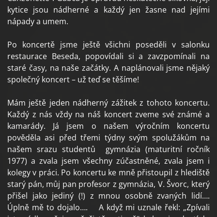
kytice jsou nádherné a každý jen žasne nad jejími
nápady a umem.
Po koncertě jsme ještě všichni poseděli v salonku
restaurace Beseda, popovídali si a zavzpomínali na
staré časy, na naše začátky. A naplánovali jsme nějaký
společný koncert – už teď se těšíme!
Mám ještě jeden nádherný zážitek z tohoto koncertu.
Každý z nás vždy na náš koncert zveme své známé a
kamarády. Já jsem o našem výročním koncertu
pověděla asi před třemi týdny svým spolužákům na
našem srazu studentů gymnázia (maturitní ročník
1977) a zvala jsem všechny zúčastněné, zvala jsem i
kolegy v práci. Po koncertu ke mně přistoupil z hlediště
starý pán, můj pan profesor z gymnázia, V. Švorc, který
přišel jako jediný (!) z mnou osobně zvaných lidí….
Úplně mě to dojalo…. A když mi uznale řekl: „Zpívali