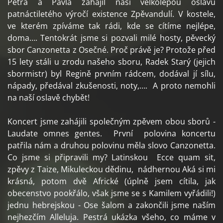
Petra a Pavla zahájil naši velkolepou oslavu
patnáctiletého výročí existence Zpěvandulí. V kostele,
ve kterém zpíváme tak rádi, kde se cítíme nejlépe,
doma…. Tentokrát jsme si pozvali milé hosty, pěvecký
sbor Canzonetta z Osečné. Proč právě je? Protože před
15 lety stáli u zrodu našeho sboru, Radek Starý (jejich
sbormistr) byl Regině prvním rádcem, dodával jí sílu,
nápady, předával zkušenosti, noty,…. A proto nemohli
na naší oslavě chybět!
Koncert jsme zahájili společným zpěvem obou sborů -
Laudate omnes gentes. První polovina koncertu
patřila nám a druhou polovinu měla slovo Canzonetta.
Co jsme si připravili my? Latinskou Ecce quam sit,
zpěvy z Taize, Mikuleckou dědinu, nádhernou Aká si mi
krásná, potom dvě Africké (úplně jsem cítila, jak
obecenstvo pookřálo, však jsme se s Kamilem vyřádili!)
jednu hebrejskou - Ose šalom a zakončili jsme naším
nejhezčím Alleluja. Pestrá ukázka všeho, co máme v