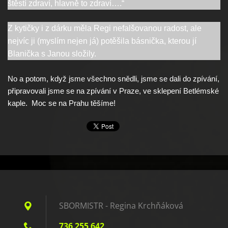
štěstí zdraví, hlavně to zdraví….“
Z kytičky i z dárku měla Regi nefalšovanou radost, ale
nejvíc ji (myslím nejen já) potěšila básnička, kterou jí
Blanička s Janou složily.
No a potom, když jsme všechno snědli, jsme se dali do zpívání,
připravovali jsme se na zpívání v Praze, ve sklepení Betlémské
kaple. Moc se na Prahu těšíme!
SBORMISTR - Regina Krchňáková
736 255 642