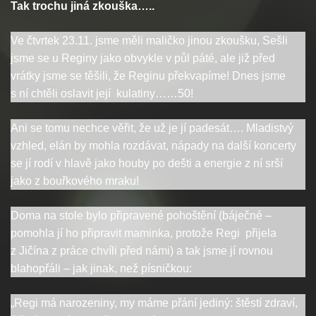
Tak trochu jiná zkouška…..
Ve čtvrtek 23.11. jsme měli maličko jinou zkoušku, Sešli
jsme se u Reginy jako obvykle v půl páté, ale již před
vrátky jsme se těšili, že Reginu překvapíme! Dnes jsme
s ní chtěli oslavit její kulatiny……50!
Ani se tomu nechce věřit, že už je jí padesát…. Mladistvý
vzhled, elán by mohla rozdávat, nápady na další koncerty
se jí rodí v hlavě jako houby po dešti a energie z ní srší
jako z bouřkového mraku!
Doma na stole bylo připravené pohoštění (báječné –
pomohla jí ho připravit maminka, protože Regi přijela
z Jičína z práce chvíli před námi) a tak jsme jí rovnou
blahopřáli – jak jinak, než písničkou:
„Regi má narozeniny, my máme přání jediný: štěstí zdraví,