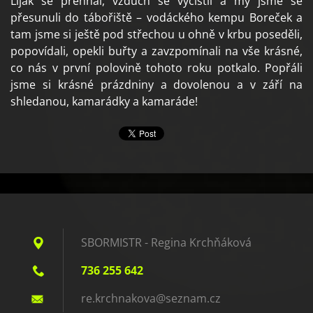
Liják se přehnal, vzduch se vyčistil a my jsme se
přesunuli do tábořiště – vodáckého kempu Boreček a
tam jsme si ještě pod střechou u ohně v krbu poseděli,
popovídali, opekli buřty a zavzpomínali na vše krásné,
co nás v první polovině tohoto roku potkalo. Popřáli
jsme si krásné prázdniny a dovolenou a v září na
shledanou, kamarádky a kamaráde!
SBORMISTR - Regina Krchňáková
736 255 642
re.krchn
akova@se
znam.cz