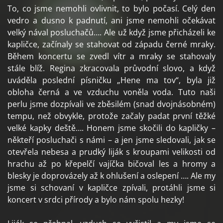
To, co jsme nemohli ovlivnit, to bylo počasí. Celý den
vedro a dusno k padnutí, ani jsme nemohli očekávat
velký nával posluchačů…. Ale už když jsme přicházeli ke
kapličce, začínaly se stahovat od západu černé mraky.
Během koncertu se zvedl vítr a mraky se stahovaly
stále blíž. Regina zkracovala průvodní slovo, a když
uváděla poslední písničku „Hene ma tov“, byla již
obloha černá a ve vzduchu voněla voda. Tuto naši
perlu jsme dozpívali ve zběsilém (snad dvojnásobném)
tempu, než obvykle, protože začaly padat první těžké
velké kapky deště…. Honem jsme skočili do kapličky –
někteří posluchači s námi – a jen jsme sledovali, jak se
otevřela nebesa a prudký liják s kroupami velikosti od
hrachu až po křepelčí vajíčka bičoval les a hromy a
blesky je doprovázely až k ohlušení a oslepení …. Ale my
jsme si schovaní v kapličce zpívali, protáhli jsme si
koncert v srdci přírody a bylo nám spolu hezky!