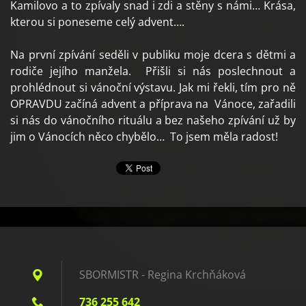
Kamilovo a to zpívaly snad i zdi a stěny s námi… Krása,
kterou si poneseme celý advent….
Na první zpívání seděli v publiku moje dcera s dětmi a
rodiče jejího manžela. Přišli si nás poslechnout a
prohlédnout si vánoční výstavu. Jak mi řekli, tím pro ně
OPRAVDU začíná advent a příprava na Vánoce, zařadili
si nás do vánočního rituálu a bez našeho zpívání už by
jim o Vánocích něco chybělo… To jsem měla radost!
SBORMISTR - Regina Krchňáková
736 255 642