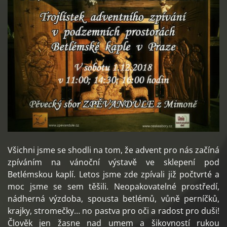
Všichni jsme se shodli na tom, že advent pro nás začíná
zpíváním na vánoční výstavě ve sklepení pod
Betlémskou kaplí. Letos jsme zde zpívali již počtvrté a
moc jsme se sem těšili. Neopakovatelné prostředí,
nádherná výzdoba, spousta betlémů, vůně perníčků,
krajky, stromečky… no pastva pro oči a radost pro duši!
Člověk jen žasne nad umem a šikovností rukou