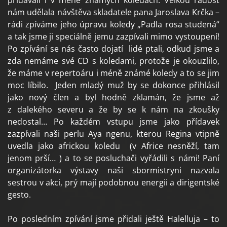
nám udělala návštěva skladatele pana Jaroslava Krčka –
rádi zpíváme jeho úpravu koledy „Padla rosa studená“
a tak jsme ji speciálně jemu zazpívali mimo vystoupení!
Po zpívání se nás často dojatí lidé ptali, odkud jsme a
zda nemáme své CD s koledami, protože je okouzlilo,
že máme v repertoáru i méně známé koledy a to se jim
moc líbilo. Jeden mladý muž by se dokonce přihlásil
jako nový člen a byl hodně zklamán, že jsme až
z dalekého severu a že by se k nám na zkoušky
nedostal… Po každém vstupu jsme jako přídavek
zazpívali naši perlu Aya ngenu, kterou Regina vtipně
uvedla jako africkou koledu (v Africe nesněží, tam
jenom prší… ) a to se posluchači vyřádili s námi!
Paní
organizátorka výstavy naši sbormistryni nazvala
sestrou v akci, prý mají podobnou energii a dirigentské
gesto.
Po posledním zpívání jsme přidali ještě Halelluja – to