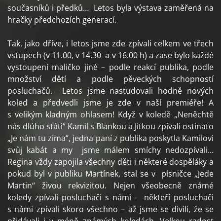
současníků i předků… Letos byla výstava zaměřená na
hračky předchozích generací.
Tak, jako dříve, i letos jsme zde zpívali celkem ve třech
vstupech (v 11.00, v 14.30 a v 16.00 h) a zase bylo každé
vystoupení maličko jiné – podle reakcí publika, podle
množství dětí a podle pěveckých schopností
posluchačů. Letos jsme nastudovali hodně nových
koled a předvedli jsme je zde v naší premiéře! A
s velikým kladným ohlasem! Když v koledě „Neněchtě
nás dlúho státi“ Kamil s Blankou a Jitkou zpívali ostinato
„Je nám tu zima“, jedna paní z publika poskytla Kamilovi
svůj kabát a my jsme málem smíchy nedozpívali…
Regina vždy zapojila všechny děti i některé dospěláky a
pokud byl v publiku Martínek, stal se v písničce „Jede
Martin“ živou rekvizitou. Nejen všeobecně známé
koledy zpívali posluchači s námi - někteří posluchači
s námi zpívali skoro všechno – až jsme se divili, že se
přidávali i v méně známých koledách. Velkou radost