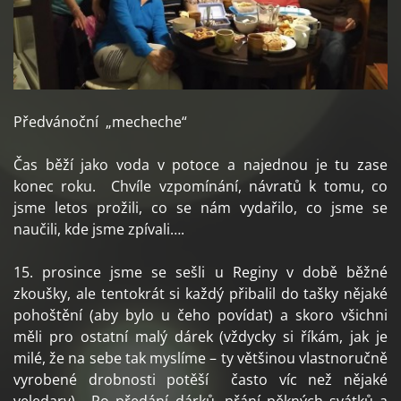
Předvánoční „mecheche“
Čas běží jako voda v potoce a najednou je tu zase
konec roku. Chvíle vzpomínání, návratů k tomu, co
jsme letos prožili, co se nám vydařilo, co jsme se
naučili, kde jsme zpívali….
15. prosince jsme se sešli u Reginy v době běžné
zkoušky, ale tentokrát si každý přibalil do tašky nějaké
pohoštění (aby bylo u čeho povídat) a skoro všichni
měli pro ostatní malý dárek (vždycky si říkám, jak je
milé, že na sebe tak myslíme – ty většinou vlastnoručně
vyrobené drobnosti potěší často víc než nějaké