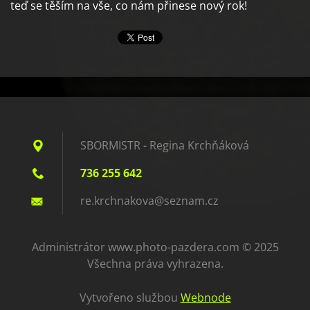
teď se těším na vše, co nám přinese nový rok!
SBORMISTR - Regina Krchňáková
736 255 642
re.krchn
akova@se
znam.cz
Administrátor www.photo-pazdera.com © 2025
Všechna práva vyhrazena.
Vytvořeno službou
Webnode