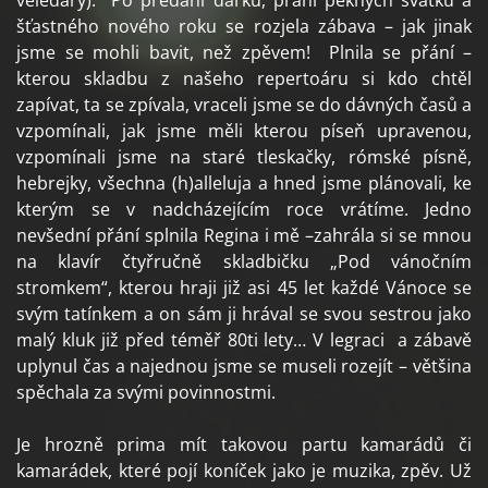
veledary). Po předání dárků, přání pěkných svátků a
šťastného nového roku se rozjela zábava – jak jinak
jsme se mohli bavit, než zpěvem! Plnila se přání –
kterou skladbu z našeho repertoáru si kdo chtěl
zapívat, ta se zpívala, vraceli jsme se do dávných časů a
vzpomínali, jak jsme měli kterou píseň upravenou,
vzpomínali jsme na staré tleskačky, rómské písně,
hebrejky, všechna (h)alleluja a hned jsme plánovali, ke
kterým se v nadcházejícím roce vrátíme. Jedno
nevšední přání splnila Regina i mě –zahrála si se mnou
na klavír čtyřručně skladbičku „Pod vánočním
stromkem“, kterou hraji již asi 45 let každé Vánoce se
svým tatínkem a on sám ji hrával se svou sestrou jako
malý kluk již před téměř 80ti lety… V legraci a zábavě
uplynul čas a najednou jsme se museli rozejít – většina
spěchala za svými povinnostmi.
Je hrozně prima mít takovou partu kamarádů či
kamarádek, které pojí koníček jako je muzika, zpěv. Už