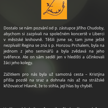
Dostalo se nám pozvání od p. zástupce Jiřího Chudoby,
abychom si zazpívali na společném koncertě v Liberci
v městské knihovně. Těšili jsme se, tam jsme ještě
nezpívali! Regina se zná s p. Honzou Prchalem, byla na
jednom z jeho seminářů a byla zvědavá na jeho
svěřence. Ale on sám seděl jen v hledišti a účinkovali
žáci jeho kolegy.
Zážitkem pro nás byla už samotná cesta – Kristýna
přišla pozdě na sraz a dohnala nás až na strážské
křižovatce! Hlavně, že to stihla, její hlas by chyběl.