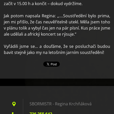
začít v 15.00 h a končit – dokud vydržíme.
Jak potom napsala Regina: „….Soustředění bylo prima,
jen mi přišlo, že čas neuvěřitelně utekl. Měla jsem toho
v plánu tolik a vybyl čas jen na pár písní. Kus práce jsme
ale udělali a africký koncert se rýsuje.“
Vyřádili jsme se… a doufáme, že se posluchači budou
bavit stejně jako my na letošním jarním soustředění!
SBORMISTR - Regina Krchňáková