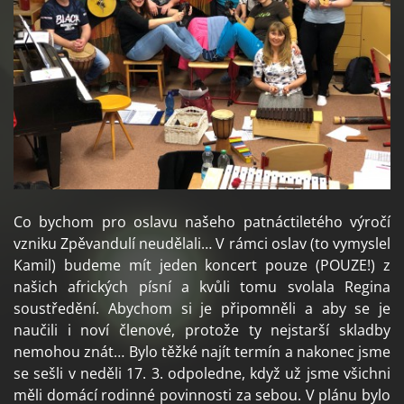
Co bychom pro oslavu našeho patnáctiletého výročí
vzniku Zpěvandulí neudělali… V rámci oslav (to vymyslel
Kamil) budeme mít jeden koncert pouze (POUZE!) z
našich afrických písní a kvůli tomu svolala Regina
soustředění. Abychom si je připomněli a aby se je
naučili i noví členové, protože ty nejstarší skladby
nemohou znát… Bylo těžké najít termín a nakonec jsme
se sešli v neděli 17. 3. odpoledne, když už jsme všichni
měli domácí rodinné povinnosti za sebou. V plánu bylo