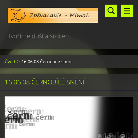
Tvoříme duší a srdcem
Úvod
>
16.06.08 Černobílé snění
16.06.08 ČERNOBÍLÉ SNĚNÍ