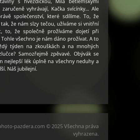
ltavíny s hvězdičkou, Míla betlémskými
zaručeně vyhrávají, Kačka svícínky... Ale
rávě společenství, které sdílíme. To, že
ak, že nám slzy tečou, užíváme si vnitřní
t, to, že společně prožíváme dojetí při
í. Tohle všechno je nám dáno prožívat. A to
každý týden na zkouškách a na mnohých
ozlučce? Samozřejmě zpěvavé. Obývák se
en nejlepší lék úplně na všechny neduhy a
í. Náš jubilejní.
photo-pazdera.com © 2025 Všechna práva
vyhrazena.