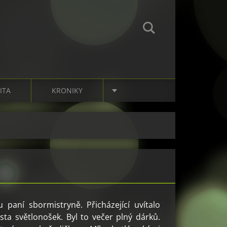
ITA
KRONIKY
 paní sbormistryně. Přicházející uvítalo
ta světlonošek. Byl to večer plný dárků.