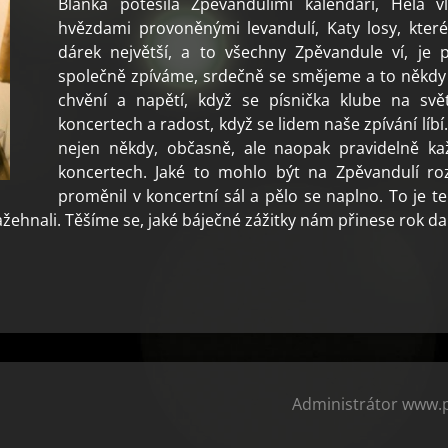
Blanka potěšila Zpěvandulími kalendáři, Hela v
hvězdami provoněnými levandulí, Katy losy, které 
dárek největší, a to všechny Zpěvandule ví, je p
společně zpíváme, srdečně se smějeme a to někdy t
chvění a napětí, když se písnička klube na svě
koncertech a radost, když se lidem naše zpívání líb
nejen někdy, občasně, ale naopak pravidelně 
koncertech. Jaké to mohlo být na Zpěvandulí r
proměnil v koncertní sál a pělo se naplno. To je t
ehnali. Těšíme se, jaké báječné zážitky nám přinese rok dalš
Administrátor www.