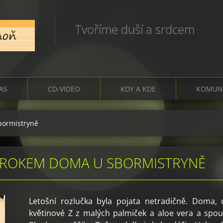
Tvoříme duší a srdcem
ČAS
CD-VIDEO
KDY A KDE
KOMUN
bormistryně
S ROKEM DOMA U SBORMISTRYNĚ
Letošní rozlučka byla pojata netradičně. Doma, u
květinové Z z malých palmiček a aloe vera a spous