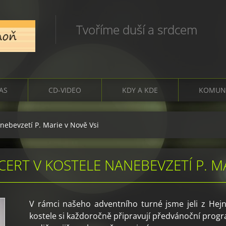
Tvoříme duší a srdcem
ČAS
CD-VIDEO
KDY A KDE
KOMUN
nebevzetí P. Marie v Nově Vsi
ERT V KOSTELE NANEBEVZETÍ P. MA
V rámci našeho adventního turné jsme jeli z Hejn
kostele si každoročně připravují předvánoční progra