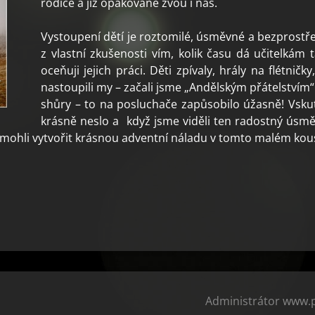
rodiče a již opakovaně zvou i nás.
Vystoupení dětí je roztomilé, úsměvné a bezprostře
z vlastní zkušenosti vím, kolik času dá učitelkám 
oceňuji jejich práci. Děti zpívaly, hrály na flétničk
nastoupili my – začali jsme „Andělským přátelstvím“. 
shůry – to na posluchače zapůsobilo úžasně! Vskut
krásně neslo a když jsme viděli ten radostný úsmě
omohli vytvořit krásnou adventní náladu v tomto malém ko
Administrátor www.