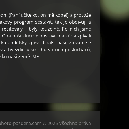
dní (Paní učitelko, on mě kope!) a protože
takový program sestavit, tak je obdivuji a
y, recitovaly – byly kouzelné. Po nich jsme
Oba naši kluci se postavili na kůr a zpívali
ku andělský zpěv! I další naše zpívání se
v a hvězdičky smíchu v očích posluchačů,
usku naší země. MF
photo-pazdera.com © 2025 Všechna práva