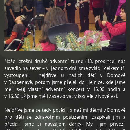
Naše letošní druhé adventní turné (13. prosince) nás
zavedlo na sever – v jednom dni jsme zvládli celkem tři
vystoupení: nejdříve u našich dětí v Domově
v Raspenavě, potom jsme přejeli do Hejnice, kde jsme
měli svůj vlastní adventní koncert v 15.00 hodin a
v 16.30 už jsme měli zase zpívat v kostele v Nové Vsi.
Nejdříve jsme se tedy potěšili s našimi dětmi v Domově
pro děti se zdravotním postižením, zazpívali jim a
předali jsme si navzájem dárky. My jim přivezli