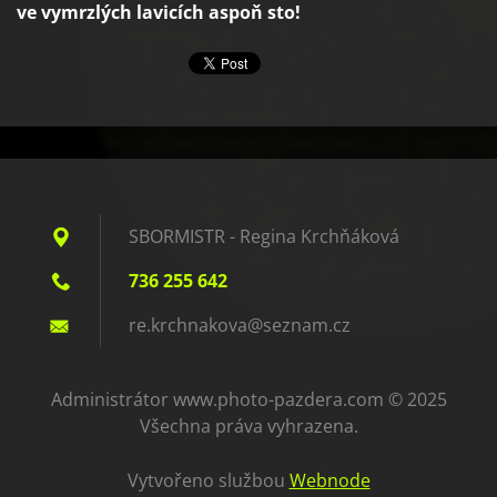
ve vymrzlých lavicích aspoň sto!
SBORMISTR - Regina Krchňáková
736 255 642
re.krchn
akova@se
znam.cz
Administrátor www.photo-pazdera.com © 2025
Všechna práva vyhrazena.
Vytvořeno službou
Webnode