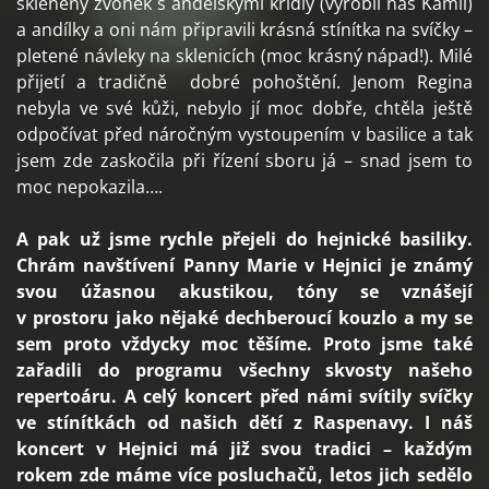
skleněný zvonek s andělskými křídly (vyrobil náš Kamil)
a andílky a oni nám připravili krásná stínítka na svíčky –
pletené návleky na sklenicích (moc krásný nápad!). Milé
přijetí a tradičně dobré pohoštění. Jenom Regina
nebyla ve své kůži, nebylo jí moc dobře, chtěla ještě
odpočívat před náročným vystoupením v basilice a tak
jsem zde zaskočila při řízení sboru já – snad jsem to
moc nepokazila….
A pak už jsme rychle přejeli do hejnické basiliky.
Chrám navštívení Panny Marie v Hejnici je známý
svou úžasnou akustikou, tóny se vznášejí
v prostoru jako nějaké dechberoucí kouzlo a my se
sem proto vždycky moc těšíme. Proto jsme také
zařadili do programu všechny skvosty našeho
repertoáru. A celý koncert před námi svítily svíčky
ve stínítkách od našich dětí z Raspenavy. I náš
koncert v Hejnici má již svou tradici – každým
rokem zde máme více posluchačů, letos jich sedělo