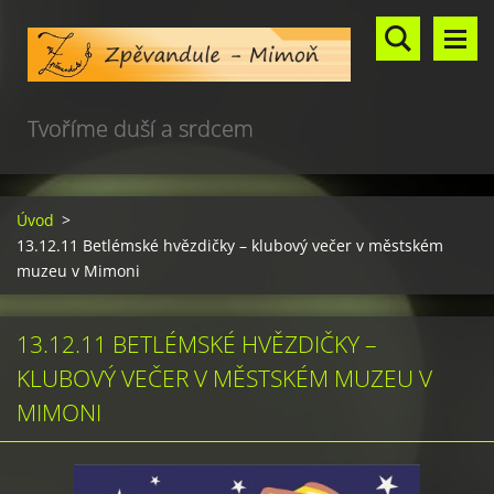
Tvoříme duší a srdcem
Úvod
>
13.12.11 Betlémské hvězdičky – klubový večer v městském
muzeu v Mimoni
13.12.11 BETLÉMSKÉ HVĚZDIČKY –
KLUBOVÝ VEČER V MĚSTSKÉM MUZEU V
MIMONI