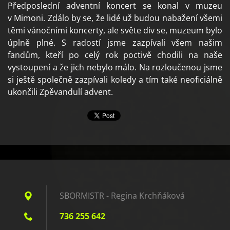
Předposlední adventní koncert se konal v muzeu
v Mimoni. Zdálo by se, že lidé už budou nabažení všemi
těmi vánočními koncerty, ale světe div se, muzeum bylo
úplně plné. S radostí jsme zazpívali všem našim
fandům, kteří po celý rok poctivě chodili na naše
vystoupení a že jich nebylo málo. Na rozloučenou jsme
si ještě společně zazpívali koledy a tím také neoficiálně
ukončili Zpěvandulí advent.
SBORMISTR - Regina Krchňáková
736 255 642