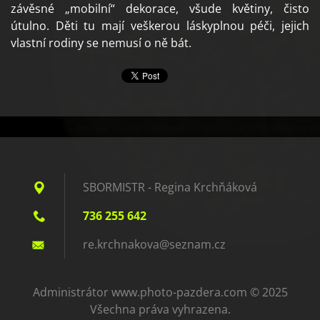
závěsné „mobilní“ dekorace, všude květiny, čisto
útulno. Děti tu mají veškerou láskyplnou péči, jejich
vlastní rodiny se nemusí o ně bát.
SBORMISTR - Regina Krchňáková
736 255 642
re.krchn
akova@se
znam.cz
Administrátor www.photo-pazdera.com © 2025
Všechna práva vyhrazena.