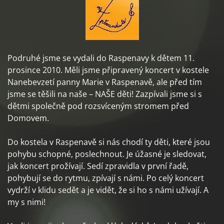
Podruhé jsme se vydali do Raspenavy k dětem 11.
prosince 2010. Měli jsme připravený koncert v kostele
Nanebevzetí panny Marie v Raspenavě, ale před tím
jsme se těšili na naše – NAŠE děti! Zazpívali jsme si s
dětmi společně pod rozsvíceným stromem před
Domovem.
Do kostela v Raspenavě si nás chodí ty děti, které jsou
pohybu schopné, poslechnout. Je úžasné je sledovat,
jak koncert prožívají. Sedí zpravidla v první řadě,
pohybují se do rytmu, zpívají s námi. Po celý koncert
vydrží v klidu sedět a je vidět, že si ho s námi užívají. A
my s nimi!