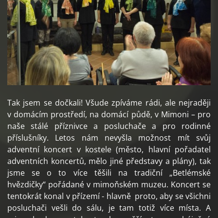
Tak jsem se dočkali! Všude zpíváme rádi, ale nejraději
v domácím prostředí, na domácí půdě, v Mimoni – pro
naše stálé příznivce a posluchače a pro rodinné
příslušníky. Letos nám nevyšla možnost mít svůj
adventní koncert v kostele (město, hlavní pořadatel
adventních koncertů, mělo jiné představy a plány), tak
jsme se o to více těšili na tradiční „Betlémské
hvězdičky“ pořádané v mimoňském muzeu. Koncert se
tentokrát konal v přízemí - hlavně proto, aby se všichni
posluchači vešli do sálu, je tam totiž více místa. A