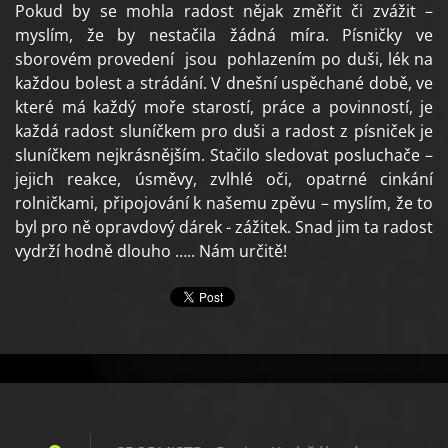
Pokud by se mohla radost nějak změřit či zvážit –
myslím, že by nestačila žádná míra. Písničky ve
sborovém provedení jsou pohlazením po duši, lék na
každou bolest a strádání. V dnešní uspěchané době, ve
které má každý moře starostí, práce a povinností, je
každá radost sluníčkem pro duši a radost z písniček je
sluníčkem nejkrásnějším. Stačilo sledovat posluchače –
jejich reakce, úsměvy, zvlhlé oči, opatrné cinkání
rolničkami, připojování k našemu zpěvu – myslím, že to
byl pro ně opravdový dárek - zážitek. Snad jim ta radost
vydrží hodně dlouho ….. Nám určitě!