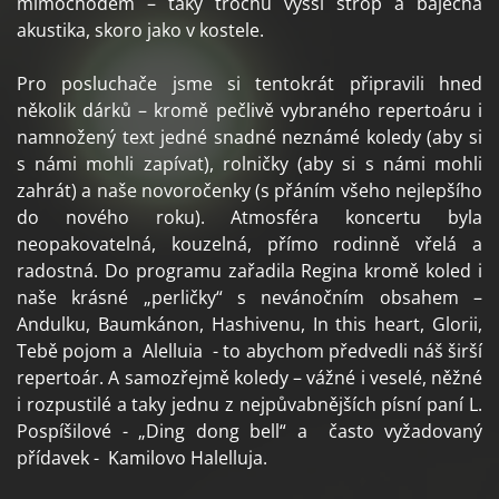
mimochodem – taky trochu vyšší strop a báječná
akustika, skoro jako v kostele.
Pro posluchače jsme si tentokrát připravili hned
několik dárků – kromě pečlivě vybraného repertoáru i
namnožený text jedné snadné neznámé koledy (aby si
s námi mohli zapívat), rolničky (aby si s námi mohli
zahrát) a naše novoročenky (s přáním všeho nejlepšího
do nového roku). Atmosféra koncertu byla
neopakovatelná, kouzelná, přímo rodinně vřelá a
radostná. Do programu zařadila Regina kromě koled i
naše krásné „perličky“ s nevánočním obsahem –
Andulku, Baumkánon, Hashivenu, In this heart, Glorii,
Tebě pojom a Alelluia - to abychom předvedli náš širší
repertoár. A samozřejmě koledy – vážné i veselé, něžné
i rozpustilé a taky jednu z nejpůvabnějších písní paní L.
Pospíšilové - „Ding dong bell“ a často vyžadovaný
přídavek - Kamilovo Halelluja.