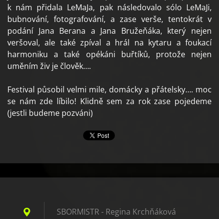
k nám přidala LeMaJa, pak následovalo sólo LeMaJi,
bubnování, fotografování, a zase verše, tentokrát v
podání Jana Berana a Jana Bružeňáka, který nejen
veršoval, ale také zpíval a hrál na kytaru a foukací
harmoniku a také opékáni buřtíků, protože nejen
uměním živ je člověk….
Festival působil velmi mile, domácky a přátelsky…. moc
se nám zde líbilo! Klidně sem za rok zase pojedeme
(jestli budeme pozváni)
SBORMISTR - Regina Krchňáková