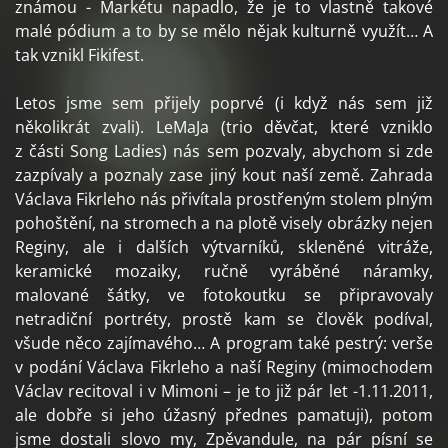
známou - Markétu napadlo, že je to vlastně takové
malé pódium a to by se mělo nějak kulturně využít… A
tak vznikl Fikifest.
Letos jsme sem přijely poprvé (i když nás sem již
několikrát zvali). LeMaJa (trio děvčat, které vzniklo
z části Song Ladies) nás sem pozvaly, abychom si zde
zazpívaly a poznaly zase jiný kout naší země. Zahrada
Václava Fikrleho nás přivítala prostřeným stolem plným
pohoštění, na stromech a na plotě visely obrázky nejen
Reginy, ale i dalších výtvarníků, skleněné vitráže,
keramické mozaiky, ručně vyráběné náramky,
malované šátky, ve fotokoutku se připravovaly
netradiční portréty, prostě kam se člověk podíval,
všude něco zajímavého… A program také pestrý: verše
v podání Václava Fikrleho a naší Reginy (mimochodem
Václav recitoval i v Mimoni – je to již pár let -1.11.2011,
ale dobře si jeho úžasný přednes pamatuji), potom
jsme dostali slovo my, Zpěvandule, na pár písní se