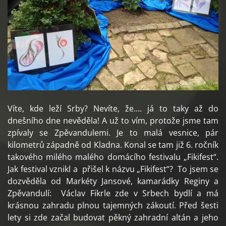
Víte, kde leží Srby? Nevíte, že…. já to taky až do
dnešního dne nevěděla! A už to vím, protože jsme tam
zpívaly se Zpěvandulemi. Je to malá vesnice, pár
kilometrů západně od Kladna. Konal se tam již 6. ročník
takového milého malého domácího festivalu „Fikifest“.
Jak festival vznikl a přišel k názvu „Fikifest“? To jsem se
dozvěděla od Markéty Jansové, kamarádky Reginy a
Zpěvandulí: Václav Fikrle zde v Srbech bydlí a má
krásnou zahradu plnou tajemných zákoutí. Před šesti
lety si zde začal budovat pěkný zahradní altán a jeho