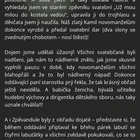
vyhledala jsem ve starém zpěvníku svatební „Už mou
milou do kostela vedou“, upravila ji do trojhlasu a
děvčata jsem ji naučila. Náš zlatý Kamil novomanželům
dokonce vyrobil a předal svatební dar (dva slony se
zvednutým chobotem – nosí štěstí)!
Dojem jsme udělali úžasný! Všichni svatebčané byli
nadšeni, jak nám to nádherně znělo, jak jsme vkusně
vyplnili pauzu v době, kdy novomanželům všichni
blahopřáli a že to byl nádherný nápad! Dokonce
oddávající paní starostka prý řekla, že tak krásný obřad
ještě neviděla. A babička ženicha, bývalá učitelka
hudební výchovy a dirigentka dětského sboru, nás taky
uznale chválila!!!
A i Zpěvandule byly z obřadu dojaté – představte si, že
během oddávání připlaval ke břehu párek labutí se
čtyřmi labuťátky a všichni zvědavě pokukovali, co se to