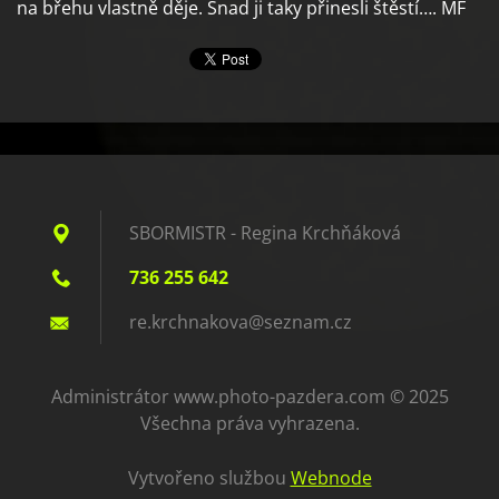
na břehu vlastně děje. Snad ji taky přinesli štěstí…. MF
SBORMISTR - Regina Krchňáková
736 255 642
re.krchn
akova@se
znam.cz
Administrátor www.photo-pazdera.com © 2025
Všechna práva vyhrazena.
Vytvořeno službou
Webnode