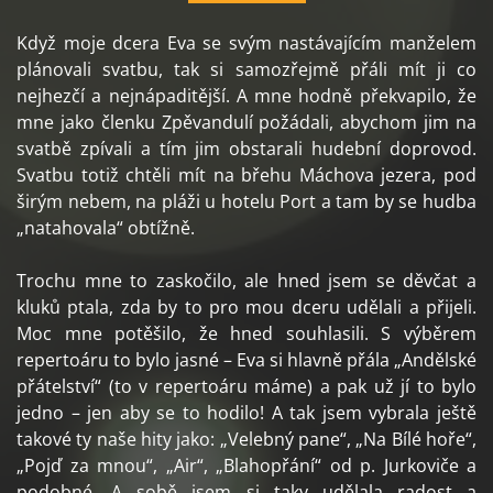
Když moje dcera Eva se svým nastávajícím manželem
plánovali svatbu, tak si samozřejmě přáli mít ji co
nejhezčí a nejnápaditější. A mne hodně překvapilo, že
mne jako členku Zpěvandulí požádali, abychom jim na
svatbě zpívali a tím jim obstarali hudební doprovod.
Svatbu totiž chtěli mít na břehu Máchova jezera, pod
širým nebem, na pláži u hotelu Port a tam by se hudba
„natahovala“ obtížně.
Trochu mne to zaskočilo, ale hned jsem se děvčat a
kluků ptala, zda by to pro mou dceru udělali a přijeli.
Moc mne potěšilo, že hned souhlasili. S výběrem
repertoáru to bylo jasné – Eva si hlavně přála „Andělské
přátelství“ (to v repertoáru máme) a pak už jí to bylo
jedno – jen aby se to hodilo! A tak jsem vybrala ještě
takové ty naše hity jako: „Velebný pane“, „Na Bílé hoře“,
„Pojď za mnou“, „Air“, „Blahopřání“ od p. Jurkoviče a
podobné. A sobě jsem si taky udělala radost a