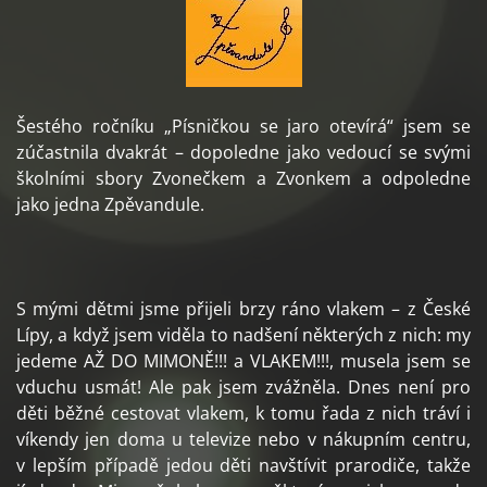
Šestého ročníku „Písničkou se jaro otevírá“ jsem se
zúčastnila dvakrát – dopoledne jako vedoucí se svými
školními sbory Zvonečkem a Zvonkem a odpoledne
jako jedna Zpěvandule.
S mými dětmi jsme přijeli brzy ráno vlakem – z České
Lípy, a když jsem viděla to nadšení některých z nich: my
jedeme AŽ DO MIMONĚ!!! a VLAKEM!!!, musela jsem se
vduchu usmát! Ale pak jsem zvážněla. Dnes není pro
děti běžné cestovat vlakem, k tomu řada z nich tráví i
víkendy jen doma u televize nebo v nákupním centru,
v lepším případě jedou děti navštívit prarodiče, takže