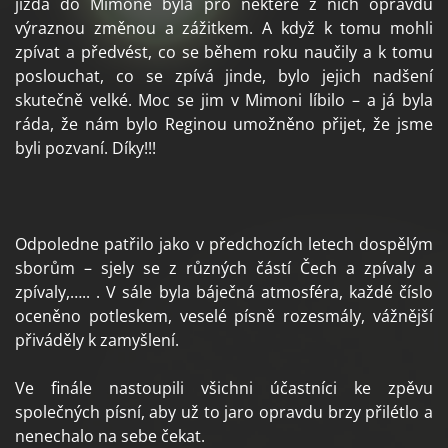
jízda do Mimoně byla pro některé z nich opravdu
výraznou změnou a zážitkem. A když k tomu mohli
zpívat a předvést, co se během roku naučily a k tomu
poslouchat, co se zpívá jinde, bylo jejich nadšení
skutečně velké. Moc se jim v Mimoni líbilo – a já byla
ráda, že nám bylo Reginou umožněno přijet, že jsme
byli pozvaní. Díky!!!
Odpoledne patřilo jako v předchozích letech dospělým
sborům – sjely se z různých částí Čech a zpívaly a
zpívaly,….. . V sále byla báječná atmosféra, každé číslo
oceněno potleskem, veselé písně rozesmály, vážnější
přiváděly k zamyšlení.
Ve finále nastoupili všichni účastníci ke zpěvu
společných písní, aby už to jaro opravdu brzy přilétlo a
nenechalo na sebe čekat.