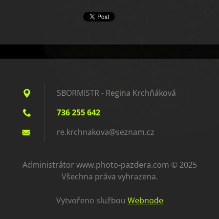
SBORMISTR - Regina Krchňáková
736 255 642
re.krchn
akova@se
znam.cz
Administrátor www.photo-pazdera.com © 2025
Všechna práva vyhrazena.
Vytvořeno službou
Webnode