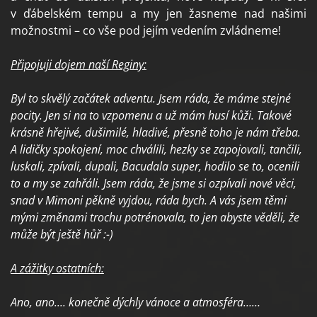
v ďábelském tempu a my jen žasneme nad našimi
možnostmi – co vše pod jejím vedením zvládneme!
Připojuji dojem naší Reginy:
Byl to skvělý začátek adventu. Jsem ráda, že máme stejné
pocity. Jen si na to vzpomenu a už mám husí kůži. Takové
krásně hřejivé, dušimilé, hladivé, přesně toho je nám třeba.
A lidičky spokojení, moc chválili, hezky se zapojovali, tančili,
luskali, zpívali, dupali, Bacudala super, hodilo se to, ocenili
to a my se zahřáli. Jsem ráda, že jsme si ozpívali nové věci,
snad v Mimoni pěkně vyjdou, ráda bych. A vás jsem těmi
mými změnami trochu potrénovala, to jen abyste věděli, že
může být ještě hůř :-)
A zážitky ostatních:
Ano, ano.... konečně dýchly vánoce a atmosféra……