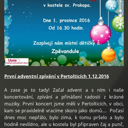
První adventní zpívání v Pertolticích 1.12.2016
A zase je to tady! Začal advent a s ním i naše
koncertování, zpívání a přinášení radosti z krásné
muziky. První koncert jsme měli v Pertolticích, v obci,
kam se pravidelně vracíme skoro jako domů…. Počasí
dnes moc nepřálo, bylo zima, k tomu pršelo a bylo
hodně nevlídno, ale u kostela byl připraven čaj a punč,