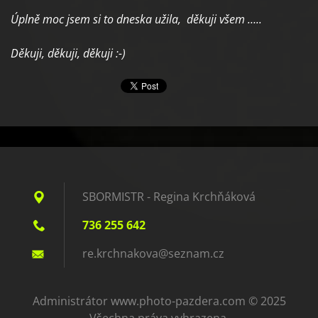
Úplně moc jsem si to dneska užila, děkuji všem …..
Děkuji, děkuji, děkuji :-)
SBORMISTR - Regina Krchňáková
736 255 642
re.krchn
akova@se
znam.cz
Administrátor www.photo-pazdera.com © 2025
Všechna práva vyhrazena.