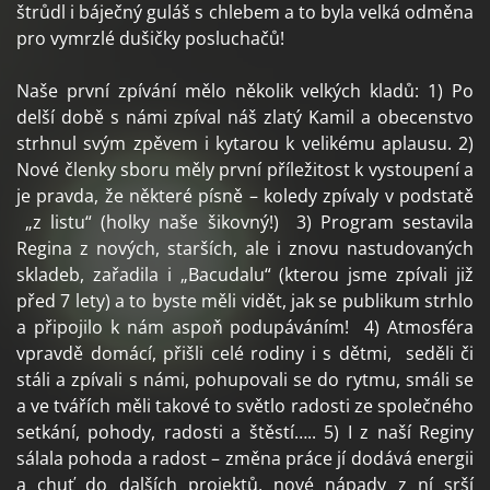
štrůdl i báječný guláš s chlebem a to byla velká odměna
pro vymrzlé dušičky posluchačů!
Naše první zpívání mělo několik velkých kladů: 1) Po
delší době s námi zpíval náš zlatý Kamil a obecenstvo
strhnul svým zpěvem i kytarou k velikému aplausu. 2)
Nové členky sboru měly první příležitost k vystoupení a
je pravda, že některé písně – koledy zpívaly v podstatě
„z listu“ (holky naše šikovný!) 3) Program sestavila
Regina z nových, starších, ale i znovu nastudovaných
skladeb, zařadila i „Bacudalu“ (kterou jsme zpívali již
před 7 lety) a to byste měli vidět, jak se publikum strhlo
a připojilo k nám aspoň podupáváním! 4) Atmosféra
vpravdě domácí, přišli celé rodiny i s dětmi, seděli či
stáli a zpívali s námi, pohupovali se do rytmu, smáli se
a ve tvářích měli takové to světlo radosti ze společného
setkání, pohody, radosti a štěstí….. 5) I z naší Reginy
sálala pohoda a radost – změna práce jí dodává energii
a chuť do dalších projektů, nové nápady z ní srší