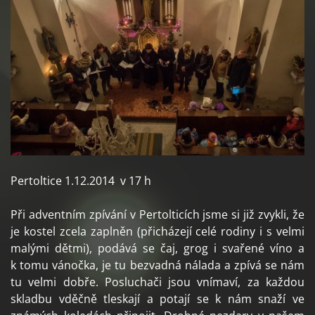
Pertoltice 1.12.2014 v 17 h
Při adventním zpívání v Pertolticích jsme si již zvykli, že
je kostel zcela zaplněn (přicházejí celé rodiny i s velmi
malými dětmi), podává se čaj, grog i svařené víno a
k tomu vánočka, je tu bezvadná nálada a zpívá se nám
tu velmi dobře. Posluchači jsou vnímaví, za každou
skladbu vděčně tleskají a potají se k nám snaží ve