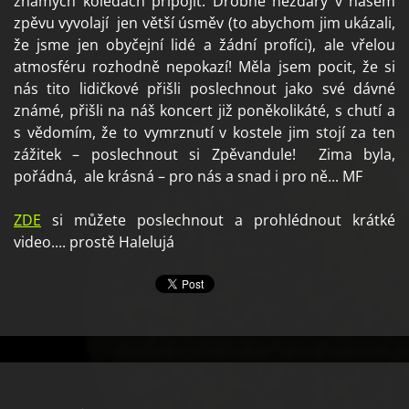
známých koledách připojit. Drobné nezdary v našem
zpěvu vyvolají jen větší úsměv (to abychom jim ukázali,
že jsme jen obyčejní lidé a žádní profíci), ale vřelou
atmosféru rozhodně nepokazí! Měla jsem pocit, že si
nás tito lidičkové přišli poslechnout jako své dávné
známé, přišli na náš koncert již poněkolikáté, s chutí a
s vědomím, že to vymrznutí v kostele jim stojí za ten
zážitek – poslechnout si Zpěvandule! Zima byla,
pořádná, ale krásná – pro nás a snad i pro ně... MF
ZDE
si můžete poslechnout a prohlédnout krátké
video.... prostě Halelujá