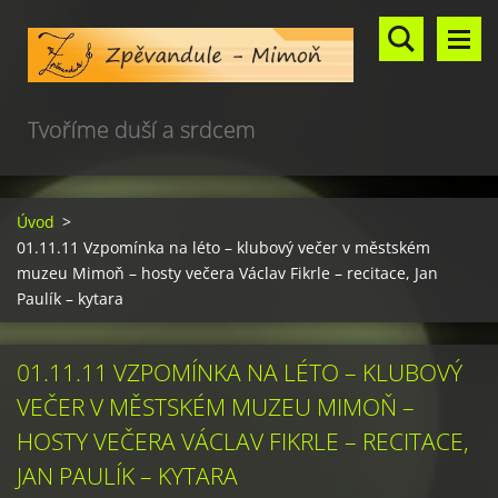
Tvoříme duší a srdcem
Úvod
>
01.11.11 Vzpomínka na léto – klubový večer v městském
muzeu Mimoň – hosty večera Václav Fikrle – recitace, Jan
Paulík – kytara
01.11.11 VZPOMÍNKA NA LÉTO – KLUBOVÝ
VEČER V MĚSTSKÉM MUZEU MIMOŇ –
HOSTY VEČERA VÁCLAV FIKRLE – RECITACE,
JAN PAULÍK – KYTARA