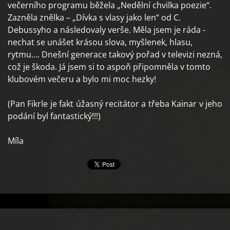
večerního programu běžela „Nedělní chvilka poezie“.
Zazněla znělka – „Dívka s vlasy jako len“ od C.
Debussyho a následovaly verše. Měla jsem je ráda -
nechat se unášet krásou slova, myšlenek, hlasu,
rytmu…. Dnešní generace takový pořad v televizi nezná,
což je škoda. Já jsem si to aspoň připomněla v tomto
klubovém večeru a bylo mi moc hezky!
(Pan Fikrle je fakt úžasný recitátor a třeba Kainar v jeho
podání byl fantastický!!!)
Míla