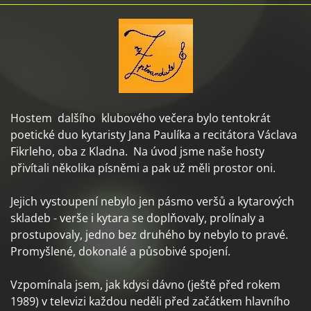
Hostem dalšího klubového večera bylo tentokrát
poetické duo kytaristy Jana Paulíka a recitátora Václava
Fikrleho, oba z Kladna. Na úvod jsme naše hosty
přivítali několika písněmi a pak už měli prostor oni.
Jejich vystoupení nebylo jen pásmo veršů a kytarových
skladeb - verše i kytara se doplňovaly, prolínaly a
prostupovaly, jedno bez druhého by nebylo to pravé.
Promyšlené, dokonalé a působivé spojení.
Vzpomínala jsem, jak kdysi dávno (ještě před rokem
1989) v televizi každou neděli před začátkem hlavního