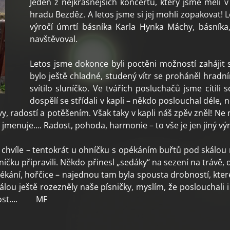
Jeden z nejkrásnějších koncertů, který jsme měli v
hradu Bezděz. A letos jsme si jej mohli zopakovat! 
výročí úmrtí básníka Karla Hynka Máchy, básníka,
navštěvoval.
Letos jsme dokonce byli poctěni možností zahájit
bylo ještě chladné, studený vítr se proháněl hradn
svítilo sluníčko. Ve tvářích posluchačů jsme cítili
dospělí se střídali v kapli – někdo poslouchal déle, 
ěvy, radostí a potěšením. Však taky v kapli náš zpěv zněl! 
i jmenuje…. Radost, pohoda, harmonie – to vše je jen jiný výr
né chvíle – tentokrát u ohníčku s opékáním buřtů pod skálo
hníčku připravili. Někdo přinesl „sedáky“ na sezení na trávě,
pékání, hořčice – najednou tam byla spousta drobností, kter
lou ještě rozezněly naše písničky, myslím, že poslouchali i
radost…. MF