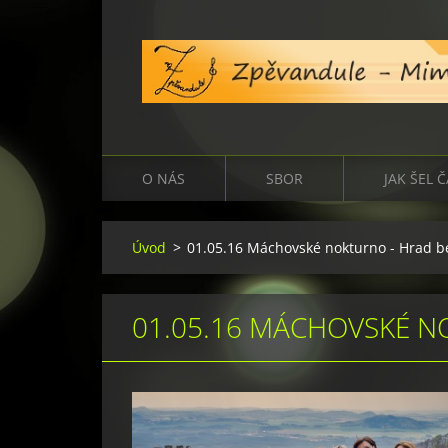
O NÁS
SBOR
JAK ŠEL 
Úvod
>
01.05.16 Máchovské nokturno - Hrad b
01.05.16 MÁCHOVSKÉ N