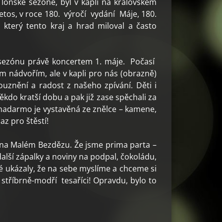
 loňské sezóně, byl v kapli na královském
Letos, v roce 180. výročí vydání Máje, 180.
 který tento kraj a hrad miloval a často
 sezónu právě koncertem 1. máje. Počasí
ím nádvořím, ale v kapli pro nás (obrazně)
 souznění a radost z našeho zpívání. Děti i
někdo kratší dobu a pak již zase spěchali za
Ne nadarmo je vystavěná ze znělce – kamene,
az pro štěstí!
u na Malém Bezdězu. Že jsme prima parta –
 další zápalky a noviny na podpal, čokoládu,
é ukázaly, že na sebe myslíme a chceme si
 stříbrně-modří tesaříci! Opravdu, bylo to