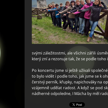
svými záležitostmi, ale všichni zářili úsm
který zní a rezonuje tak, že se podle toho 
Po koncertu jsme si ještě užívali společ
to bylo vidět i podle toho, jak jsme se k o
čerstvý perník, křupky, napichováky na o
vzájemně udělat radost. A když se pod ská
nádherné odpoledne, I Mácha by měl 