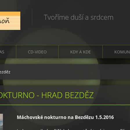
Tvoříme duší a srdcem
ČAS
CD-VIDEO
KDY A KDE
KOMUN
ezděz
OKTURNO - HRAD BEZDĚZ
Máchovské nokturno na Bezdězu 1.5.2016