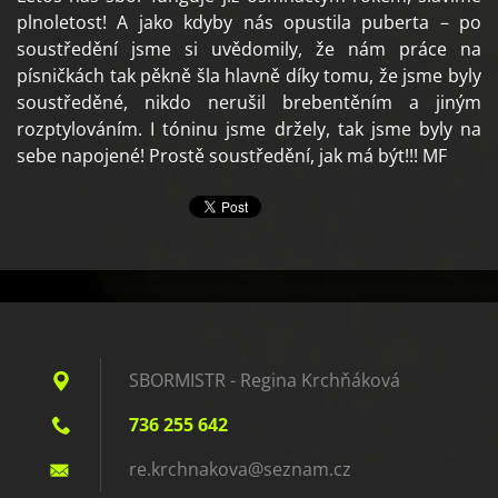
plnoletost! A jako kdyby nás opustila puberta – po
soustředění jsme si uvědomily, že nám práce na
písničkách tak pěkně šla hlavně díky tomu, že jsme byly
soustředěné, nikdo nerušil brebentěním a jiným
rozptylováním. I tóninu jsme držely, tak jsme byly na
sebe napojené! Prostě soustředění, jak má být!!! MF
SBORMISTR - Regina Krchňáková
736 255 642
re.krchn
akova@se
znam.cz