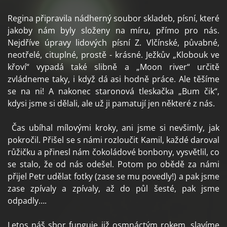
Regina připravila nádherný soubor skladeb, písní, které
jakoby nám byly složeny na míru, přímo pro nás.
Nejdříve úpravy lidových písní Z. Vlčínské, půvabné,
neotřelé, cituplné, prostě - krásné. Ježkův „Klobouk ve
křoví“ vypadá také slibně a „Moon river“ určitě
zvládneme taky, i když dá asi hodně práce. Ale těšíme
se na ni! A nakonec staronová tleskačka „Bum čik“,
kdysi jsme si dělali, ale už ji pamatují jen některé z nás.
Čas ubíhal mílovými kroky, ani jsme si nevšimly, jak
pokročil. Přišel se s námi rozloučit Kamil, každé daroval
růžičku a přinesl nám čokoládové bonbony, vysvětlil, co
se stalo, že od nás odešel. Potom po obědě za námi
přijel Petr udělat fotky (zase se mu povedly!) a pak jsme
zase zpívaly a zpívaly, až do půl šesté, pak jsme
odpadly….
Letos náš sbor funguje již osmnáctým rokem, slavíme