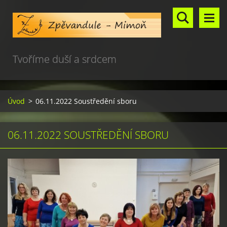
Tvoříme duší a srdcem
Úvod
>
06.11.2022 Soustředění sboru
06.11.2022 SOUSTŘEDĚNÍ SBORU