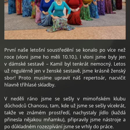
První naše letošní soustředění se konalo po více než
roce (vloni jsme ho měli 10.10.). I vloni jsme byly jen
v dámské sestavě – Kamil byl tenkrát nemocný. Letos
už regulérně jen v ženské sestavě, jsme krásně ženský
sbor! Proto musíme upravit náš repertoár, nacvičit
hlavně tříhlasé skladby.
V neděli ráno jsme se sešly v mimoňském klubu
důchodců Chanosu, tam, kde už jsme se sešly vícekrát,
takže ve známém prostředí, nachystaly jídlo (každá
přinesla nějakou mňamku), připravily jsme nástroje a
po důkladném rozezpívání jsme se vrhly do práce.