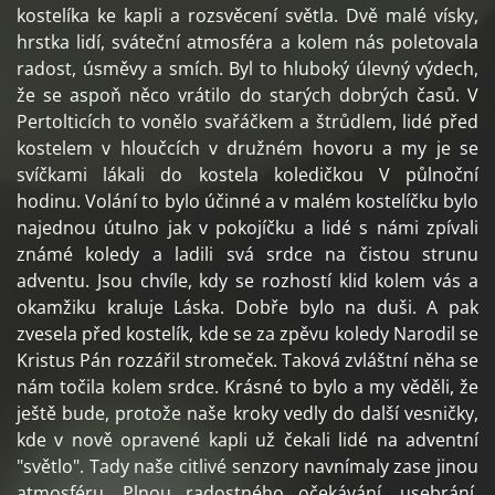
kostelíka ke kapli a rozsvěcení světla. Dvě malé vísky,
hrstka lidí, sváteční atmosféra a kolem nás poletovala
radost, úsměvy a smích. Byl to hluboký úlevný výdech,
že se aspoň něco vrátilo do starých dobrých časů. V
Pertolticích to vonělo svařáčkem a štrůdlem, lidé před
kostelem v hloučcích v družném hovoru a my je se
svíčkami lákali do kostela koledičkou V půlnoční
hodinu. Volání to bylo účinné a v malém kostelíčku bylo
najednou útulno jak v pokojíčku a lidé s námi zpívali
známé koledy a ladili svá srdce na čistou strunu
adventu. Jsou chvíle, kdy se rozhostí klid kolem vás a
okamžiku kraluje Láska. Dobře bylo na duši. A pak
zvesela před kostelík, kde se za zpěvu koledy Narodil se
Kristus Pán rozzářil stromeček. Taková zvláštní něha se
nám točila kolem srdce. Krásné to bylo a my věděli, že
ještě bude, protože naše kroky vedly do další vesničky,
kde v nově opravené kapli už čekali lidé na adventní
"světlo". Tady naše citlivé senzory navnímaly zase jinou
atmosféru. Plnou radostného očekávání, usebrání,