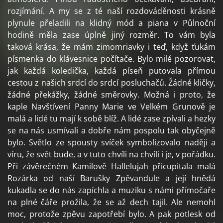
rozjímání. A my se z té naší rozdováděnosti krásně
plynule přeladili na klidný mód a piana v Půlnoční
hodině měla zase úplně jiný rozměr. To vám byla
taková krása, že mám zimomriavky i teď, když ťukám
písmenka do klávesnice počítače. Bylo milé pozorovat,
jak každá koledička, každá píseň putovala přímou
cestou z našich srdcí do srdcí posluchačů. Žádné kličky,
žádné překážky, žádné směrovky. Možná i proto, že
kaple Navštívení Panny Marie ve Velkém Grunově je
malá a lidé tu mají k sobě blíž. A lidé zase zpívali a hezky
se na nás usmívali a dobře nám pospolu tak obyčejně
bylo. Světlo ze spousty svíček symbolizovalo naději a
víru, že svět bude, a v tuto chvíli na chvíli i je, v pořádku.
Při závěrečném Kamilově Hallelujah přicupitala malá
Rozárka od naší Barušky Zpěvandule a její hnědá
kukadla se do nás zapíchla a muziku s námi přímočaře
na plné čáře prožila, že se až dech tajil. Ale nemohl
moc, protože zpěvu zapotřebí bylo. A pak potlesk od