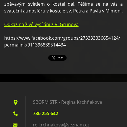
zpěvavým světlem o kostel dál. Těšíme se na vás a
sváteční atmosféru v kostele sv. Petra a Pavla v Mimoni.
Odkaz na živé vysílání z V. Grunova
https://www.facebook.com/groups/273333336654124/
permalink/911396839514434
SBORMISTR - Regina Krchňáková
736 255 642
re.krchn
akova@se
znam.cz