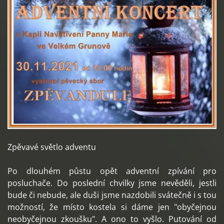
Zpěvavé světlo adventu
Po dlouhém půstu opět adventní zpívání pro
posluchače. Do poslední chvilky jsme nevěděli, jestli
bude či nebude, ale duši jsme nazdobili svátečně i s tou
možností, že místo kostela si dáme jen "obyčejnou
neobyčejnou zkoušku". A ono to vyšlo. Putování od