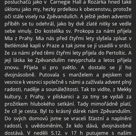
posluchačů jako v Carnegie Hall a Rozárka hned také
úklonu jako my, hezky prdelkou k obecenstvu, protože
oči stále visely na Zpěvandulích. A ještě jeden adventní
příběh se tu odehrál, jako by dvě zlaté nitky se vedle
sebe vinuly. Do kostelíka sv. Prokopa za námi přijela
Mia z Prahy. Mia nás před čtyřmi lety slyšela zpívat v
Betlémské kapli v Praze a tak jsme se jí usadili v srdci,
že za námi před těmi čtyřmi lety přijela do Pertoltic. A
její láska ke Zpěvandulím nevyprchala a letos přijela
znovu. Přijela si pro světlo. A dostalo se jí ho
dvojnásobně. Putovala s manželem a pejskem od
vesnice k vesnici společně s námi a zažívala advent plný
radosti, naděje a sounáležitosti. Tak to vidíte, z Mekky
kultury, z Prahy, v plískanici a za tmy se vydali za
prožitkem hlubokého setkání. Tady mimořádně platí,
že cíl je cesta. Byl to krásný dárek nám Zpěvandulím.
Do svých domovů jsme se vraceli šťastní a naplnění
radostí, s uvědoměním, že kdo dává, dvojnásobně
dostává. V neděli 5.12. v 17 h putujeme s naším