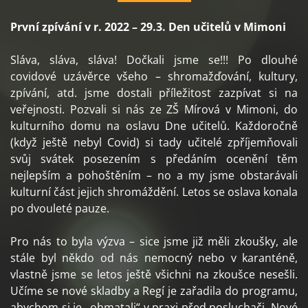
První zpívání v r. 2022 – 29.3. Den učitelů v Mimoni
Sláva, sláva, sláva! Dočkali jsme se!!! Po dlouhé
covidové uzávěrce všeho – shromažďování, kultury,
zpívání, atd. jsme dostali příležitost zazpívat si na
veřejnosti. Pozvali si nás ze ZŠ Mírová v Mimoni, do
kulturního domu na oslavu Dne učitelů. Každoročně
(když ještě nebyl Covid) si tady učitelé zpříjemňovali
svůj svátek posezením s předáním ocenění těm
nejlepším a pohoštěním – no a my jsme obstarávali
kulturní část jejich shromáždění. Letos se oslava konala
po dvouleté pauze.
Pro nás to byla výzva – sice jsme již měli zkoušky, ale
stále byl někdo od nás nemocný nebo v karanténě,
vlastně jsme se letos ještě všichni na zkoušce nesešli.
Učíme se nové skladby a Regí je zařadila do programu,
abychom si je „ohmatali“ v praxi před posluchači. Nové