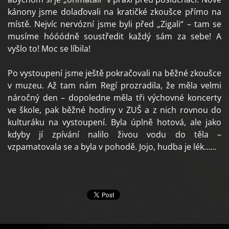
kánony jsme dolaďovali na kratičké zkoušce přímo na
místě. Nejvíc nervózní jsme byli před „Zigali“ – tam se
musíme hóóódně soustředit každý sám za sebe! A
vyšlo to! Moc se líbila!
Po vystoupení jsme ještě pokračovali na běžné zkoušce
v muzeu. Až tam nám Regí prozradila, že měla velmi
náročný den – dopoledne měla tři výchovné koncerty
ve škole, pak běžné hodiny v ZUŠ a z nich rovnou do
kulturáku na vystoupení. Byla úplně hotová, ale jako
kdyby jí zpívání nalilo živou vodu do těla –
vzpamatovala se a byla v pohodě. Jojo, hudba je lék……