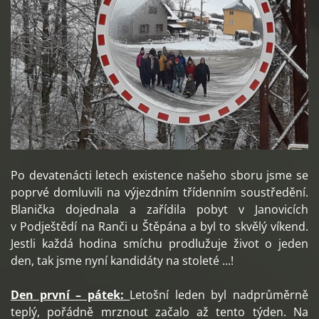
Po devatenácti letech existence našeho sboru jsme se
poprvé domluvili na výjezdním třídenním soustředění.
Blanička dojednala a zařídila pobyt v Janovicích
v Podještědí na Ranči u Štěpána a byl to skvělý víkend.
Jestli každá hodina smíchu prodlužuje život o jeden
den, tak jsme nyní kandidáty na stoleté ...!
Den první – pátek:
Letošní leden byl nadprůměrně
teplý, pořádně mrznout začalo až tento týden. Na