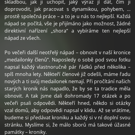
skladbou, jak ji uchopit, jaký výraz jí dát, čím ji
doprovodit, jak pracovat s dynamikou, pohybem, …
prostě společná práce – a to je u nás to nejlepší. Každá
nápad se počítá, vše je přijímáno jako možnost, žádné
direktivní nařízení „shora“ a vybíráme ten nejlepší
nápad ze všech.
Po večeři další neotřelý nápad – obnovit v naší kronice
„medailonky členů“. Naposledy o sobě pod svou fotku
napsal každý vlastnoručně pár řádků před několika –
spíš mnoha lety. Někteří členové již odešli, máme řadu
nových a ti svůj medailonek nemají. Při pročítání našich
starých kronik nás napadlo, že by se ta tradice měla
obnovit. A tak jsme dali dohromady 17 otázek a po
večeři psali odpovědi. Někteří hned, někdo si otázky
vzal domů, aby odpovědi napsal v klidu. Až se vrátíme,
budeme si předávat kroniku a každý si v ní doplní svou
stránku. Myslíme si, že málo sborů má takové úžasné
památky – kroniky.