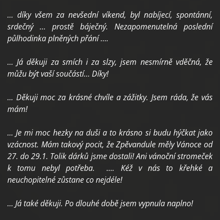
… díky všem za nevšední víkend, byl nabíjecí, spontánní,
srdečný … prostě báječný. Nezapomenutelná poslední
půlhodinka plněných přání ….
… Já děkuji za smích i za slzy, jsem nesmírně vděčná, že
můžu být vaší součástí… Díky!
... Děkuji moc za krásné chvíle a zážitky. Jsem ráda, že vás
mám!
... Je mi moc hezky na duši a to krásno si budu hýčkat jako
vzácnost. Mám takový pocit, že Zpěvandule měly Vánoce od
27. do 29.1. Tolik dárků jsme dostali! Ani vánoční stromeček
k tomu nebyl potřeba. …. Kéž v nás to křehké a
neuchopitelné zůstane co nejdéle!
… Já také děkuji. Po dlouhé době jsem vypnula naplno!