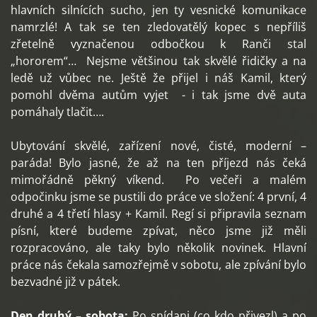
hlavních silnících sucho, jen ty vesnické komunikace
namrzlé! A tak se ten zledovatělý kopec s nepříliš
zřetelně vyznačenou odbočkou k Ranči stal
„hororem“… Nejsme většinou tak skvělé řidičky a na
ledě už vůbec ne. Ještě že přijel i náš Kamil, který
pomohl dvěma autům vyjet - i tak jsme dvě auta
pomáhaly tlačit….
Ubytování skvělé, zařízení nové, čisté, moderní –
paráda! Bylo jasné, že až na ten příjezd nás čeká
mimořádně pěkný víkend. Po večeři a malém
odpočinku jsme se pustili do práce ve složení: 4 první, 4
druhé a 4 třetí hlasy + Kamil. Regí si připravila seznam
písní, které budeme zpívat, něco jsme již měli
rozpracováno, ale taky bylo několik novinek. Hlavní
práce nás čekala samozřejmě v sobotu, ale zpívání bylo
bezvadné již v pátek.
Den druhý – sobota:
Po snídani (co kdo přivezl) a po