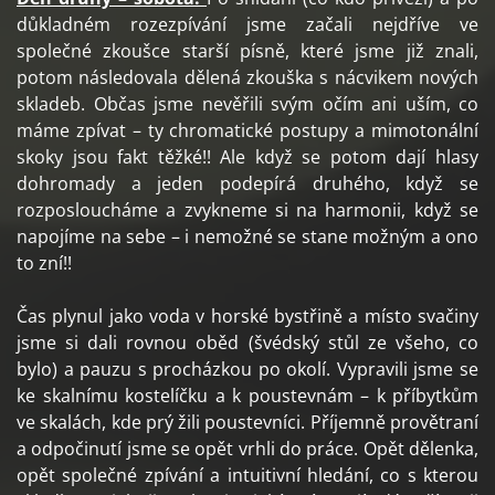
důkladném rozezpívání jsme začali nejdříve ve
společné zkoušce starší písně, které jsme již znali,
potom následovala dělená zkouška s nácvikem nových
skladeb. Občas jsme nevěřili svým očím ani uším, co
máme zpívat – ty chromatické postupy a mimotonální
skoky jsou fakt těžké!! Ale když se potom dají hlasy
dohromady a jeden podepírá druhého, když se
rozposloucháme a zvykneme si na harmonii, když se
napojíme na sebe – i nemožné se stane možným a ono
to zní!!
Čas plynul jako voda v horské bystřině a místo svačiny
jsme si dali rovnou oběd (švédský stůl ze všeho, co
bylo) a pauzu s procházkou po okolí. Vypravili jsme se
ke skalnímu kostelíčku a k poustevnám – k příbytkům
ve skalách, kde prý žili poustevníci. Příjemně provětraní
a odpočinutí jsme se opět vrhli do práce. Opět dělenka,
opět společné zpívání a intuitivní hledání, co s kterou