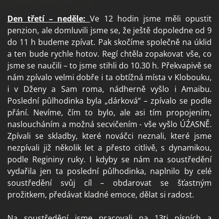
Den třetí – neděle:
Ve 12 hodin jsme měli opustit
penzion, ale domluvili jsme se, že ještě dopoledne od 9
do 11 h budeme zpívat. Pak skočíme společně na úklid
a ten bude rychle hotov. Regí chtěla zopakovat vše, co
jsme se naučili – to jsme stihli do 10.30 h. Překvapivě se
nám zpívalo velmi dobře i ta obtížná místa v Klobouku,
i v Dženy a Sam roma, nádherně vyšlo i Amaibu.
Poslední půlhodinka byla „dárková“ – zpívalo se podle
přání. Nevíme, čím to bylo, ale asi tím propojením,
nasloucháním a možná secvičením - vše vyšlo ÚŹASNĚ.
Zpívali se skladby, které nováčci neznali, které jsme
nezpívali již několik let a přesto citlivě, s dynamikou,
podle Regininy ruky. I kdyby se nám na soustředění
vydařila jen ta poslední půlhodinka, naplnilo by celé
soustředění svůj cíl – obdarovat se šťastným
prožitkem, předávat kladné emoce, dělat si radost.
Na soustředění jsme pracovali na 13ti písních a