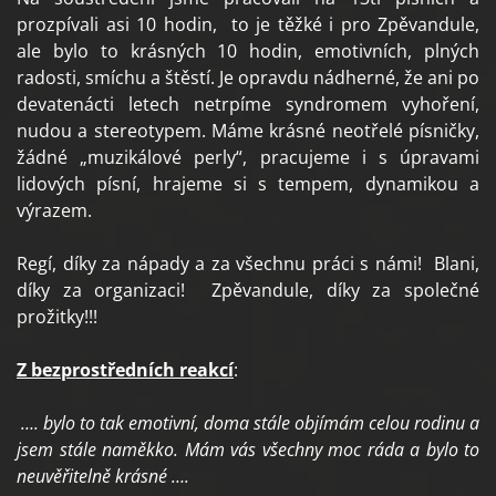
prozpívali asi 10 hodin, to je těžké i pro Zpěvandule,
ale bylo to krásných 10 hodin, emotivních, plných
radosti, smíchu a štěstí. Je opravdu nádherné, že ani po
devatenácti letech netrpíme syndromem vyhoření,
nudou a stereotypem. Máme krásné neotřelé písničky,
žádné „muzikálové perly“, pracujeme i s úpravami
lidových písní, hrajeme si s tempem, dynamikou a
výrazem.
Regí, díky za nápady a za všechnu práci s námi! Blani,
díky za organizaci! Zpěvandule, díky za společné
prožitky!!!
Z bezprostředních reakcí
:
…. bylo to tak emotivní, doma stále objímám celou rodinu a
jsem stále naměkko. Mám vás všechny moc ráda a bylo to
neuvěřitelně krásné ….