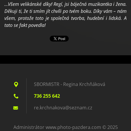
…Všem velikánské díky! Regí, jsi báječná muzikantka i žena.
Děkuji ti, že ti smím jít chvíli po tvém boku. Díky vám – nám
všem, protože toto je společná tvorba, hudební i lidská. A
tato se fakt povedla!
SBORMISTR - Regina Krchňáková
736 255 642
re.krchn
akova@se
znam.cz
Administrátor www.photo-pazdera.com © 2025