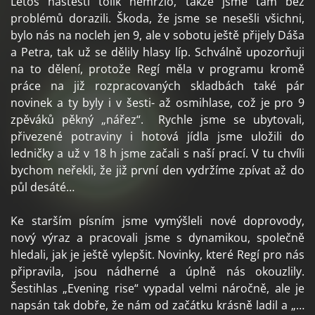
Letos naštěstí tolik nemrzlo, takže jsme tam bez
problémů dorazili. Škoda, že jsme se nesešli všichni,
bylo nás na nocleh jen 9, ale v sobotu ještě přijely Dáša
a Petra, tak už se dělily hlasy líp. Schválně upozorňuji
na to dělení, protože Regí měla v programu kromě
práce na již rozpracovaných skladbách také pár
novinek a ty byly i v šesti- až osmihlase, což je pro 9
zpěváků pěkný „nářez“. Rychle jsme se ubytovali,
přivezené potraviny i hotová jídla jsme uložili do
ledničky a už v 18 h jsme začali s naší prací. V tu chvíli
bychom neřekli, že již první den vydržíme zpívat až do
půl desáté…
Ke starším písním jsme vymýšleli nové doprovody,
nový výraz a pracovali jsme s dynamikou, společně
hledali, jak je ještě vylepšit. Novinky, které Regí pro nás
připravila, jsou nádherné a úplně nás okouzlily.
Šestihlas „Evening rise“ vypadal velmi náročně, ale je
napsán tak dobře, že nám od začátku krásně ladil a „…