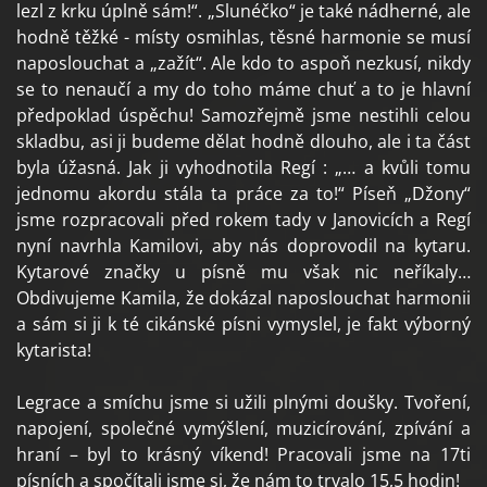
lezl z krku úplně sám!“. „Slunéčko“ je také nádherné, ale
hodně těžké - místy osmihlas, těsné harmonie se musí
naposlouchat a „zažít“. Ale kdo to aspoň nezkusí, nikdy
se to nenaučí a my do toho máme chuť a to je hlavní
předpoklad úspěchu! Samozřejmě jsme nestihli celou
skladbu, asi ji budeme dělat hodně dlouho, ale i ta část
byla úžasná. Jak ji vyhodnotila Regí : „… a kvůli tomu
jednomu akordu stála ta práce za to!“ Píseň „Džony“
jsme rozpracovali před rokem tady v Janovicích a Regí
nyní navrhla Kamilovi, aby nás doprovodil na kytaru.
Kytarové značky u písně mu však nic neříkaly…
Obdivujeme Kamila, že dokázal naposlouchat harmonii
a sám si ji k té cikánské písni vymyslel, je fakt výborný
kytarista!
Legrace a smíchu jsme si užili plnými doušky. Tvoření,
napojení, společné vymýšlení, muzicírování, zpívání a
hraní – byl to krásný víkend! Pracovali jsme na 17ti
písních a spočítali jsme si, že nám to trvalo 15,5 hodin!