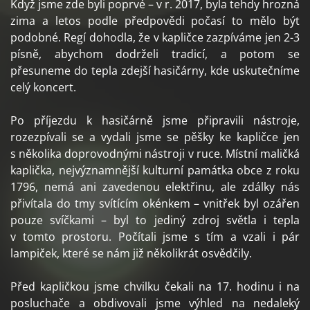
Když jsme zde byli poprvé – v r. 2017, byla tehdy hrozná
zima a letos podle předpovědi počasí to mělo být
podobné. Regí dohodla, že v kapličce zazpíváme jen 2-3
písně, abychom dodrželi tradicí, a potom se
přesuneme do tepla zdejší hasičárny, kde uskutečníme
celý koncert.
Po příjezdu k hasičárně jsme připravili nástroje,
rozezpívali se a vydali jsme se pěšky ke kapličce jen
s několika doprovodnými nástroji v ruce. Místní maličká
kaplička, nejvýznamnější kulturní památka obce z roku
1796, nemá ani zavedenou elektřinu, ale zdálky nás
přivítala do tmy svítícím okénkem – vnitřek byl ozářen
pouze svíčkami – byl to jediný zdroj světla i tepla
v tomto prostoru. Počítali jsme s tím a vzali i pár
lampiček, které se nám již několikrát osvědčily.
Před kapličkou jsme chvilku čekali na 17. hodinu i na
posluchače a obdivovali jsme výhled na nedaleký