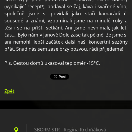
(vynikající recept!), podával se čaj, káva i svařené víno,
společně jsme si povídali jako staří kamarádi či
sousedé a známí, vzpomínali jsme na minulé roky a
těšili se na příští setkání. Ani jsme nevnímali, jak letí
čas…. Bylo nám v Janově Dole zase tak pěkně, že jsme si
ani nemohli lepší začátek další naší koncertní sezóny
přát. Snad nás sem zase brzy pozvou, rádi přijedeme!
P.s. Cestou domů ukazoval teploměr -15°C.
Zpět
SBORMISTR - Regina Krchňáková