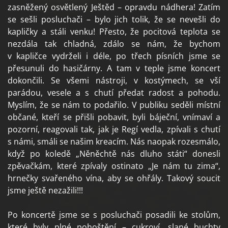
zasněžený osvětlený Ještěd – opravdu nádhera! Zatím
se sešli posluchači – bylo jich tolik, že se nevešli do
kapličky a stáli venku! Přesto, že pocitová teplota se
nezdála tak chladná, zdálo se nám, že bychom
v kapličce vydrželi i déle, po třech písních jsme se
přesunuli do hasičárny. A tam v teple jsme koncert
dokončili. Se všemi nástroji, v kostýmech, se vší
parádou, vesele a s chutí předat radost a pohodu.
Myslím, že se nám to podařilo. V publiku seděli místní
občané, kteří se přišli pobavit, byli báječní, vnímaví a
pozorní, reagovali tak, jak je Regí vedla, zpívali s chutí
s námi, smáli se našim kreacím. Nás naopak rozesmálo,
když po koledě „Něněchtě nás dluho státi“ donesli
zpěvačkám, které zpívaly ostinato „Je nám tu zima“,
hrnečky svařeného vína, aby se ohřály. Takový soucit
jsme ještě nezažili!!!
Po koncertě jsme se s posluchači posadili ke stolům,
které byly plné pohoštění – cukroví, slané buchty