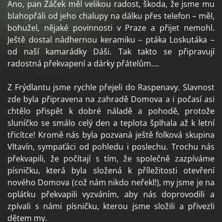
Ano, pan Žáček měl velikou radost, škoda, že jsme mu
blahopřáli od jeho chalupy na dálku přes telefon – měl,
bohužel, nějaké povinnosti v Praze a přijet nemohl.
Ještě dostal nádhernou keramiku – ptáka Loskutáka –
od naší kamarádky Dáši. Tak takto se připravují
radostná překvapení a dárky přátelům….
Z Frýdlantu jsme rychle přejeli do Raspenavy. Slavnost
zde byla připravena na zahradě Domova a i počasí asi
chtělo přispět k dobré náladě a pohodě, protože
sluníčko se smálo celý den a teplota šplhala až k letní
třicítce! Kromě nás byla pozvaná ještě folková skupina
Vltavín, sympaťáci od pohledu i poslechu. Trochu nás
překvapili, že počítají s tím, že společně zazpíváme
písničku, která byla složená k příležitosti otevření
nového Domova (což nám nikdo neřekl!), my jsme je na
oplátku překvapili vyzváním, aby nás doprovodili a
zpívali s námi písničku, kterou jsme složili a přivezli
dětem my.