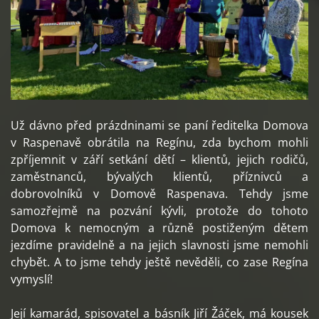
Už dávno před prázdninami se paní ředitelka Domova
v Raspenavě obrátila na Regínu, zda bychom mohli
zpříjemnit v září setkání dětí – klientů, jejich rodičů,
zaměstnanců, bývalých klientů, příznivců a
dobrovolníků v Domově Raspenava. Tehdy jsme
samozřejmě na pozvání kývli, protože do tohoto
Domova k nemocným a různě postiženým dětem
jezdíme pravidelně a na jejich slavnosti jsme nemohli
chybět. A to jsme tehdy ještě nevěděli, co zase Regína
vymyslí!
Její kamarád, spisovatel a básník Jiří Žáček, má kousek