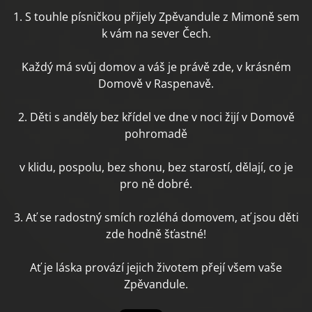
1. S touhle písničkou přijely Zpěvandule z Mimoně sem
k vám na sever Čech.
Každý má svůj domov a váš je právě zde, v krásném
Domově v Raspenavě.
2. Děti s anděly bez křídel ve dne v noci žijí v Domově
pohromadě
v klidu, pospolu, bez shonu, bez starostí, dělají, co je
pro ně dobré.
3. Ať se radostný smích rozléhá domovem, ať jsou děti
zde hodně šťastné!
Ať je láska provází jejich životem přejí všem vaše
Zpěvandule.