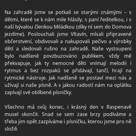
Na zahradě jsme se potkali se starými známými – s
dětmi, které se k nám mile hlásily, s paní ředitelkou, i s
naší bývalou členkou Miládkou (díky ní sem do Domova
jezdíme). Poslouchali jsme Vltavín, mlsali připravené
občerstvení, obdivovali a nakupovali pečivo a výrobky
dětí a sledovali rušno na zahradě. Naše vystoupení
bylo nadšeně povzbuzováno publikem, vždy mě
překvapuje, jak ty nemocné děti vnímají melodii i
rytmus a bez rozpaků se přidávají, tančí, hrají na
rytmické nástroje. Jak nadšeně se postaví mezi nás a
užívají si naše písně. A s jakou radostí nám na oplátku
zapívají své oblíbené písničky.
Všechno má svůj konec, i krásný den v Raspenavě
musel skončit. Snad se sem zase brzy podíváme a
třeba jim opět zazpíváme i písničku, kterou jsme pro ně
složili