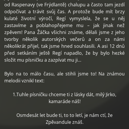
od Raspenavy (ve Frýdlantě) chalupu a často tam jezdí
odpočívat a trávit svůj čas. A protože bude mít brzy
kulaté životní výročí, Regí vymyslela, že se u něj
zastavíme a poblahopřejeme mu – jak jinak než
zpěvem! Pana Žáčka všichni známe, dělali jsme z jeho
tvorby několik autorských večerů a on za námi
několikrát přijel, tak jsme hned souhlasili. A asi 12 dnů
před setkáním ještě Regí napadlo, že by bylo hezké
složit mu písničku a zazpívat mu ji…
Bylo na to málo času, ale stihli jsme to! Na známou
melodii vznikl text:
1.Tuhle písničku chceme ti z lásky dát, milý Jirko,
kamaráde náš!
Osmdesát let bude ti, to to letí, je nám ctí, že
Zpěvandule znáš.