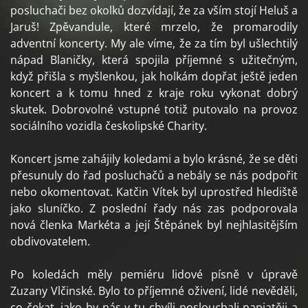
posluchači bez okolků dozvídají, že za vším stojí Heluš a
Jaruš! Zpěvandule, které mrzelo, že promarodily
adventní koncerty. My ale víme, že za tím byl ušlechtilý
nápad Blaničky, která spojila příjemné s užitečným,
když přišla s myšlenkou, jak holkám dopřat ještě jeden
koncert a k tomu hned z kraje roku vykonat dobrý
skutek. Dobrovolné vstupné totiž putovalo na provoz
sociálního vozidla českolipské Charity.
Koncert jsme zahájily koledami a bylo krásné, že se děti
přesunuly do řad posluchačů a nebály se nás podpořit
nebo okomentovat. Katčin Vítek byl uprostřed hlediště
jako sluníčko. Z poslední řady nás zas podporovala
nová členka Markéta a její Štěpánek byl nejhlasitějším
obdivovatelem.
Po koledách měly pemiéru lidové písně v úpravě
Zuzany Vlčinské. Bylo to příjemné oživení, lidé nevěděli,
co čekat, jako by nás v tu chvíli poslouchali napjatěji a