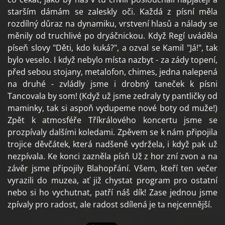
starším dámám se zaleskly oči. Každá z písní měla
rozdílný důraz na dynamiku, vrstvení hlasů a nálady se
měnily od truchlivé po dryáčnickou. Když Regí uváděla
píseň slovy "Děti, kdo kuká?", a ozval se Kamil "Já!", tak
bylo veselo. I když nebylo místa nazbyt - za zády topení,
před sebou stojany, metalofon, chimes, jedna nalepená
na druhé - zvládly jsme i drobný taneček k písni
Tancovala by som! (Když už jsme zedraly ty pantličky od
maminky, tak si aspoň vydupeme nové boty od muže!)
Zpět k atmosféře Tříkrálového koncertu jsme se
prozpívaly dalšími koledami. Zpěvem se k nám připojila
trojice děvčátek, která nadšeně vydržela, i když pak už
nezpívala. Ke konci zazněla písň Už z hor zní zvon a na
závěr jsme připojily Blahopřání. Všem, kteří ten večer
vyrazili do muzea, ať již chystat program pro ostatní
nebo si ho vychutnat, patří náš dík! Zase jednou jsme
zpívaly pro radost, ale radost sdílená je ta nejcennější.