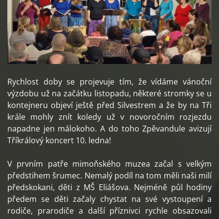
Rychlost doby se projevuje tím, že vídáme vánoční
výzdobu už na začátku listopadu, některé stromky se u
kontejneru objeví ještě před Silvestrem a že by na Tři
krále mohly znít koledy už v novoročním rozjezdu
napadne jen málokoho. A do toho Zpěvandule avizují
Tříkrálový koncert 10. ledna!
V prvním patře mimoňského muzea začal s velkým
předstihem šrumec. Nemalý podíl na tom měli naši milí
předskokani, děti z MŠ Eliášova. Nejméně půl hodiny
předem se děti začaly chystat na své vystoupení a
rodiče, prarodiče a další příznivci rychle obsazovali