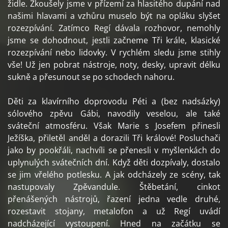
židle. Zkoušely jsme v přízemí za hlasitého dupání nad
našimi hlavami a vzhůru muselo být na opláku slyšet
rozezpívání. Zatímco Regí dávala rozhovor, nemohly
jsme se dohodnout, jestli začneme Tři krále, klasické
rozezpívání nebo lidovky. V rychlém sledu jsme stihly
vše! Už jen pobrat nástroje, noty, desky, upravit délku
sukně a přesunout se po schodech nahoru.
Děti za klavírního doprovodu Péti a (bez nadsázky)
sólového zpěvu Gábi, navodily veselou, ale také
sváteční atmosféru. Však Marie s Josefem přinesli
Ježíška, přiletěl anděl a dorazili Tři králové! Posluchači
jako by pookřáli, nachvíli se přenesli v myšlenkách do
uplynulých svátečních dní. Když děti dozpívaly, dostalo
se jim vřelého potlesku. A jak odcházely ze scény, tak
nastupovaly Zpěvandule. Štěbetání, cinkot
přenášených nástrojů, řazení jedna vedle druhé,
rozestavit stojany, metalofon a už Regí uvádí
nadcházející vystoupení. Hned na začátku se