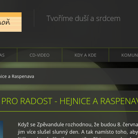
Tvoříme duší a srdcem
ČAS
CD-VIDEO
KDY A KDE
KOMUN
jnice a Raspenava
 PRO RADOST - HEJNICE A RASPENA
Když se Zpěvandule rozhodnou, že budou 8. června 
jim více slušel slunný den. A tak namísto toho, ab