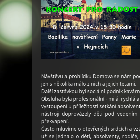
Návštěvu a prohlídku Domova se nám podař
jen s několika málo z nich a jejich tetami.
Další zastávkou byl sociální podnik kavá
Obsluha byla profesionální - milá, rychlá a
vystoupení u příležitosti setkání absolvent
nástroji doprovázely děti pod vedením 
překvapení.
Často mluvíme o otevřených srdcích a vzáj
už se jednalo o děti, absolventy, rodič