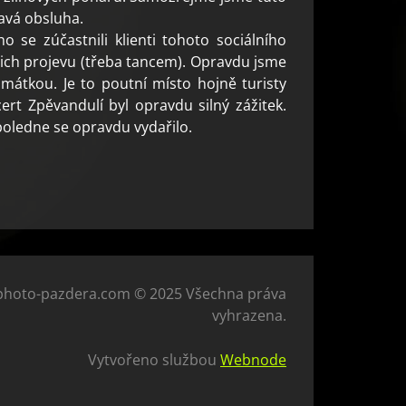
vavá obsluha.
 se zúčastnili klienti tohoto sociálního
ejich projevu (třeba tancem). Opravdu jsme
památkou. Je to poutní místo hojně turisty
rt Zpěvandulí byl opravdu silný zážitek.
dpoledne se opravdu vydařilo.
photo-pazdera.com © 2025 Všechna práva
vyhrazena.
Vytvořeno službou
Webnode