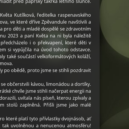
zchladit před paprsky takřka letního slunce.
 Květa Kutílková, ředitelka raspenavského
, ve které dříve Zpěvandule navštívili a
a pro děti a mladé dospělé se zdravotním
u 2023 a paní Květa na ni byla náležitě
ředcházelo i o překvapení, které děti v
sem si vypůjčila na úvod tohoto odstavce.
taly také součástí velkoformátových koláží,
omova.
 po obědě, proto jsme se stihli pozdravit
e občerstvili kávou, limonádou a dortíky.
rátké chvíle jsme stihli načerpat energii na
orazili, uvítala nás píseň, kterou zpívaly a
m stolů zaplněná. Přišli jsme jako malé
 které platí tyto přívlastky dvojnásob, ať
žít tak uvolněnou a nenucenou atmosféru!