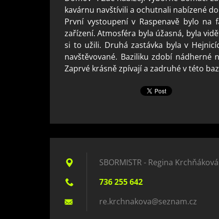
kavárnu navštívili a ochutnali nabízené do
První vystoupení v Raspenavě bylo na fa
zařízení. Atmosféra byla úžasná, byla vid
si to užili. Druhá zastávka byla v Hejnic
navštěvované. Baziliku zdobí nádherné n
Zaprvé krásně zpívají a zadruhé v této baz
SBORMISTR - Regina Krchňáková
736 255 642
re.krchn
akova@se
znam.cz