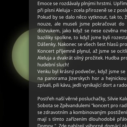
Emoce se rozdávaly plnými hrstmi. Upřímný
při písni Aleluja - zcela přirozeně se z pos
Pokud by se dalo něco vytknout, tak to, ž
nouze, ale museli jsme pokračovat do 
dozvukem, jako když se nese ozvěna mezi
baziliky spolkne, to když jsme byli rozes
Dášenky. Nakonec se všech šest hlasů prop
Koncert příjemně plynul, až jsme se ocitl
Aleluja a dvakrát silný prožitek. Hudba p
hudební sluch!
Venku byl krásný podvečer, když jsme se 
na panorama Jizerskych hor a hejnickou b
zpívali, pili kávu, jedli vynikající dort a r
Postřeh naší věrné posluchačky, Silvie Kal
Sobota se Zpěvandulemi "koncert pro rados
se zdravotním a kombinovaným postižením,
mají s tímto zařízením dlouhodobé přáte
Domov ". Zde nabízejí výborné domácí zák