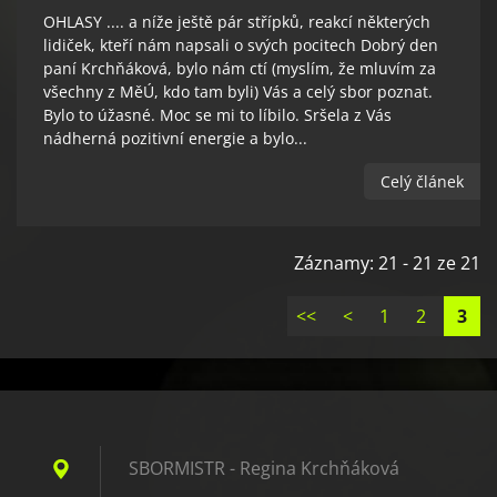
OHLASY .... a níže ještě pár střípků, reakcí některých
lidiček, kteří nám napsali o svých pocitech Dobrý den
paní Krchňáková, bylo nám ctí (myslím, že mluvím za
všechny z MěÚ, kdo tam byli) Vás a celý sbor poznat.
Bylo to úžasné. Moc se mi to líbilo. Sršela z Vás
nádherná pozitivní energie a bylo...
Celý článek
Záznamy: 21 - 21 ze 21
<<
<
1
2
3
SBORMISTR - Regina Krchňáková