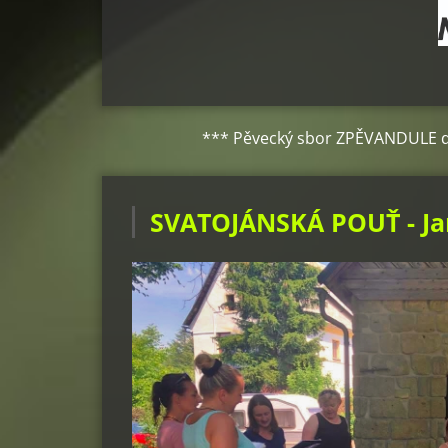
*** Pěvecký sbor ZPĚVANDULE děkuje městu Mimo
SVATOJÁNSKÁ POUŤ - Jan