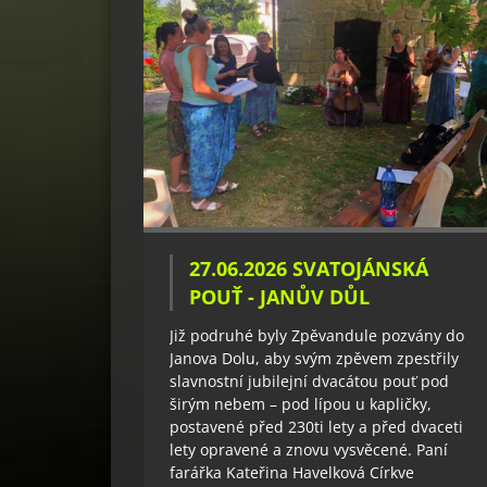
27.06.2026 SVATOJÁNSKÁ
POUŤ - JANŮV DŮL
Již podruhé byly Zpěvandule pozvány do
Janova Dolu, aby svým zpěvem zpestřily
slavnostní jubilejní dvacátou pouť pod
širým nebem – pod lípou u kapličky,
postavené před 230ti lety a před dvaceti
lety opravené a znovu vysvěcené. Paní
farářka Kateřina Havelková Církve