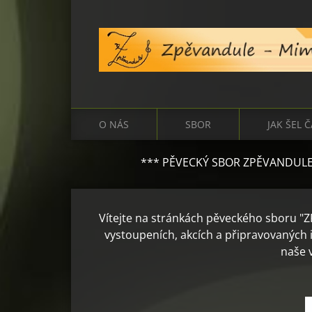
O NÁS
SBOR
JAK ŠEL 
*** PĚVECKÝ SBOR ZPĚVANDULE OSLAVIL V ROC
Vítejte na stránkách pěveckého sboru "
vystoupeních, akcích a připravovaných i
naše 