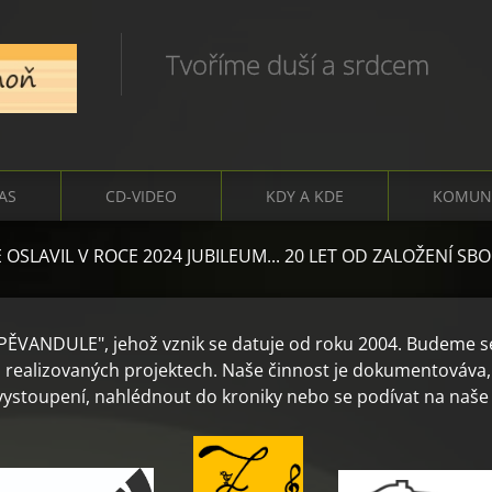
Tvoříme duší a srdcem
ČAS
CD-VIDEO
KDY A KDE
KOMUN
E 2024 JUBILEUM... 20 LET OD ZALOŽENÍ SBORU***
ZPĚVANDULE", jehož vznik se datuje od roku 2004. Budeme se
 realizovaných projektech. Naše činnost je dokumentováva, 
vystoupení, nahlédnout do kroniky nebo se podívat na naše 