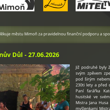
ň za pravidelnou finanční podporu a spolupráci, díky níž m
ův Důl - 27.06.2026
Již podruhé byly
svým zpěvem zpest
pod širým nebem 
230ti lety a před
Paní farářka Kat
husitské ve své
Mistra Jana Husa 
myšlenkami Mistra 