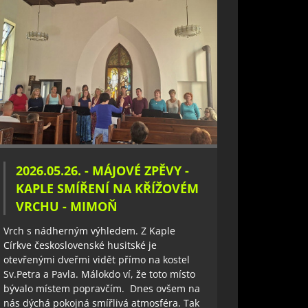
2026.05.26. - MÁJOVÉ ZPĚVY -
KAPLE SMÍŘENÍ NA KŘÍŽOVÉM
VRCHU - MIMOŇ
Vrch s nádherným výhledem. Z Kaple
Církve československé husitské je
otevřenými dveřmi vidět přímo na kostel
Sv.Petra a Pavla. Málokdo ví, že toto místo
bývalo místem popravčím. Dnes ovšem na
nás dýchá pokojná smířlivá atmosféra. Tak