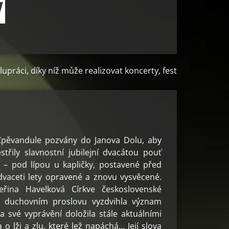
ůže realizovat koncerty, festivaly a další kulturní akce..
 Zpěvandule pozvány do Janova Dolu, aby
řily slavnostní jubilejní dvacátou pouť
– pod lípou u kapličky, postavené před
 dvaceti lety opravené a znovu vysvěcené.
eřina Havelková Církve československé
m duchovním proslovu vyzdvihla význam
a své vyprávění doložila stále aktuálními
o lži a zlu, které lež napáchá… Její slova