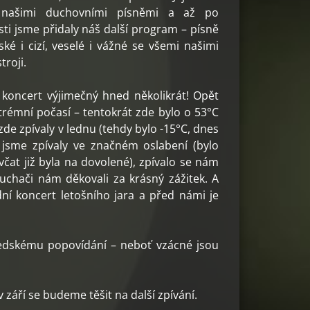
 našimi duchovními písněmi a až po
ti jsme přidaly náš další program – písně
ské i cizí, veselé i vážné se všemi našimi
roji.
 koncert výjimečný hned několikrát! Opět
trémní počasí – tentokrát zde bylo o 53°C
zde zpívaly v lednu (tehdy bylo -15°C, dnes
e jsme zpívaly ve značném oslabení (bylo
včat již byla na dovolené), zpívalo se nám
chači nám děkovali za krásný zážitek. A
dní koncert letošního jara a před námi je
sedskému popovídání – neboť vzácné jsou
září se budeme těšit na další zpívání.