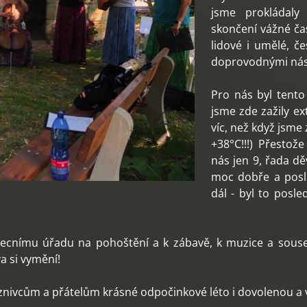
jsme prokládaly
skončení vážné čas
lidové i umělé, če
doprovodnými nást
Pro nás byl tento
jsme zde zažily ex
víc, než když jsme 
+38°C!!!) Přestož
nás jen 9, řada dě
moc dobře a poslu
dál - byl to posle
Obecnímu úřadu na pohoštění a k zábavě, k muzice a sou
va si vymění!
nivcům a přátelům krásné odpočinkové léto i dovolenou a v 