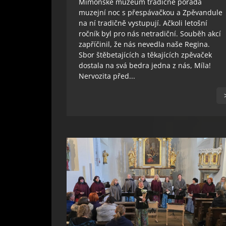
Mimoňské muzeum tradičně pořádá
muzejní noc s přespávačkou a Zpěvandule
na ní tradičně vystupují. Ačkoli letošní
ročník byl pro nás netradiční. Souběh akcí
zapříčinil, že nás nevedla naše Regina.
Sbor štěbetajících a těkajících zpěvaček
dostala na svá bedra jedna z nás, Míla!
Nervozita před...